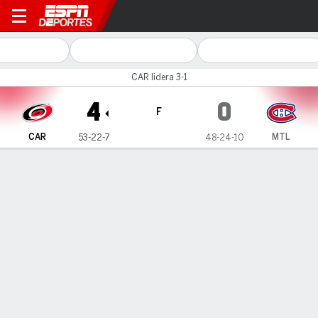
Carolina Hurricanes en Mon
CAR lidera 3-1
4
0
F
CAR
MTL
53-22-7
48-24-10
Resumen
Ficha
Estadísticas de Equipo
Videos
Lo más destacado
Todos los aspectos destacados