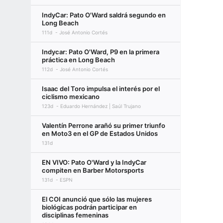
IndyCar: Pato O'Ward saldrá segundo en
Long Beach
111d
José Antonio Cortés
Indycar: Pato O'Ward, P9 en la primera
práctica en Long Beach
112d
José Antonio Cortés
Isaac del Toro impulsa el interés por el
ciclismo mexicano
123d
Eduardo Hernández | Saúl Trujano
Valentín Perrone arañó su primer triunfo
en Moto3 en el GP de Estados Unidos
131d
EN VIVO: Pato O'Ward y la IndyCar
compiten en Barber Motorsports
131d
ESPN
El COI anunció que sólo las mujeres
biológicas podrán participar en
disciplinas femeninas