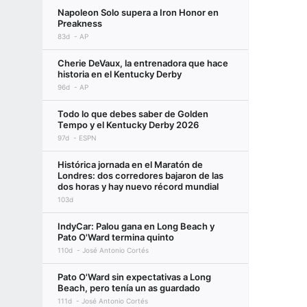
Napoleon Solo supera a Iron Honor en
Preakness
83d
AP
Cherie DeVaux, la entrenadora que hace
historia en el Kentucky Derby
96d
AP
Todo lo que debes saber de Golden
Tempo y el Kentucky Derby 2026
97d
ESPN
Histórica jornada en el Maratón de
Londres: dos corredores bajaron de las
dos horas y hay nuevo récord mundial
103d
IndyCar: Palou gana en Long Beach y
Pato O'Ward termina quinto
110d
José Antonio Cortés
Pato O'Ward sin expectativas a Long
Beach, pero tenía un as guardado
111d
José Antonio Cortés