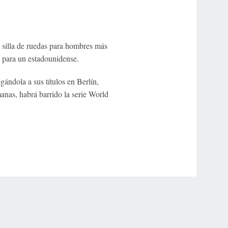
 silla de ruedas para hombres más
 para un estadounidense.
ándola a sus títulos en Berlín,
nas, habrá barrido la serie World
r Privacy Choices
Contact Us
Disney Ad Sales Site
Work for ESPN
NY (467369) (NY). Call 888-789-7777/visit ccpg.org (CT), or visit
draftkings.com/sportsbook. On behalf of Boot Hill Casino (KS). Pass-thru of per