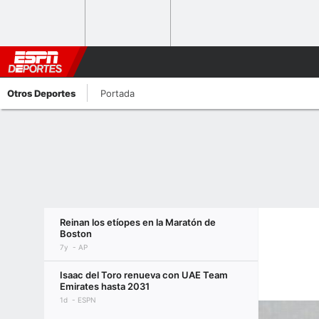
Otros Deportes
Portada
Reinan los etíopes en la Maratón de
Boston
7y
AP
Isaac del Toro renueva con UAE Team
Emirates hasta 2031
1d
ESPN