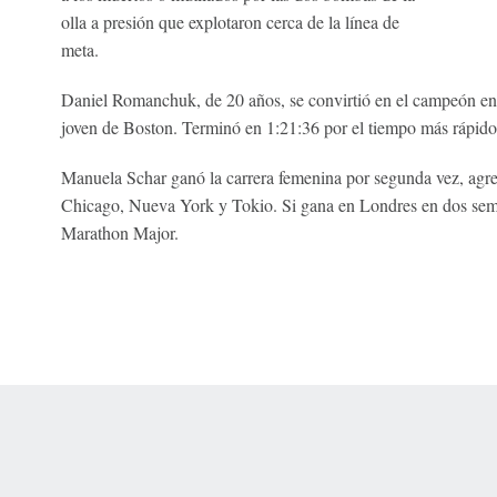
olla a presión que explotaron cerca de la línea de
meta.
Daniel Romanchuk, de 20 años, se convirtió en el campeón en
joven de Boston. Terminó en 1:21:36 por el tiempo más rápido
Manuela Schar ganó la carrera femenina por segunda vez, agreg
Chicago, Nueva York y Tokio. Si gana en Londres en dos sema
Marathon Major.
 Online Privacy Policy
Interest-Based Ads
About Nielsen Measurement
You
Corrections
7-5050 or visit gamblinghelplinema.org (MA). Call 877-8-HOPENY/text HOPE
es. (18+ DC/KY/NH/PR/WY). Void in ONT. Eligibility restrictions apply. Terms: 
wager tax may apply in IL.