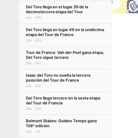
Del Toro llega en el lugar 39 de la
decimotercera etapa del Tour
21d
EFE
Del Toro llega en lugar 49 en la undécima
etapa del Tour de France
23d
EFE
Tour de France: Van der Poel gana etapa,
Del Toro sigue tercero
26d
EFE
Isaac del Toro no suelta la tercera
posición del Tour de France
27d
EFE
Del Toro llega tercero en la sexta etapa
del Tour de Francia
29d
EFE
Belmont Stakes: Golden Tempo gana
158ª edición
62d
AP