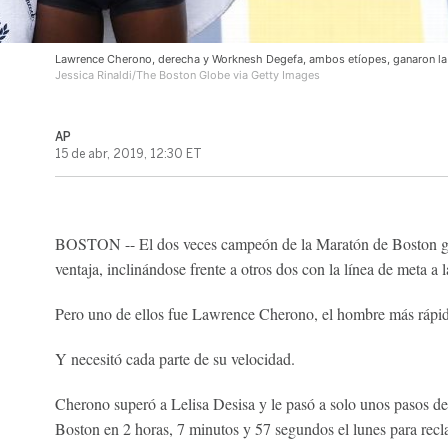
Lawrence Cherono, derecha y Worknesh Degefa, ambos etíopes, ganaron la
Jessica Rinaldi/The Boston Globe via Getty Images
AP
15 de abr, 2019, 12:30 ET
BOSTON -- El dos veces campeón de la Maratón de Boston gi
ventaja, inclinándose frente a otros dos con la línea de meta a la
Pero uno de ellos fue Lawrence Cherono, el hombre más rápi
Y necesitó cada parte de su velocidad.
Cherono superó a Lelisa Desisa y le pasó a solo unos pasos de
Boston en 2 horas, 7 minutos y 57 segundos el lunes para recla