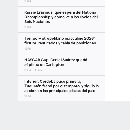
134d
Rassie Erasmus: qué espera del Nations
Championship y cómo ve a los rivales del
Seis Naciones
134d
Torneo Metropolitano masculino 2026:
fixture, resultados y tabla de posiciones
137d
NASCAR Cup: Daniel Suárez quedó
séptimo en Darlington
138d
ESPN
Interior: Córdoba puso primera,
Tucumán frenó por el temporal y siguió la
acción en las principales plazas del país
144d
Terms of Use
Privacy Policy
Your US State Privacy Rights
Children's
GAMBLING PROBLEM? CALL 1-800-GAMBLER or 1-800-MY-RESET, (800) 32
www.mdgamblinghelp.org (MD), 1-800-981-0023 (PR). 21+ and present in most stat