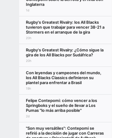
Inglaterra
1d
Rugby's Greatest Rivalry: los All Blacks
tuvieron que trabajar para vencer 38-21 a
Stormers en el arranque de la gira
20h
Rugby's Greatest Rivalry: ¿Cómo sigue la
gira de los All Blacks por Sudáfrica?
20h
Con leyendas y campeones del mundo,
los All Blacks Classics definieron su
plantel para enfrentar a Brasil
19h
Felipe Contepomi: cómo vencer a los
Springboks y el sueño de llevar a Los
Pumas "lo más arriba posible"
2d
"Son muy versátiles": Contepomi se
refirió a la decisión de jugar con Carreras