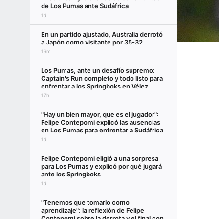
de Los Pumas ante Sudáfrica
1d
En un partido ajustado, Australia derrotó
a Japón como visitante por 35-32
16m
Los Pumas, ante un desafío supremo:
Captain's Run completo y todo listo para
enfrentar a los Springboks en Vélez
17h
"Hay un bien mayor, que es el jugador":
Felipe Contepomi explicó las ausencias
en Los Pumas para enfrentar a Sudáfrica
1d
Felipe Contepomi eligió a una sorpresa
para Los Pumas y explicó por qué jugará
ante los Springboks
1d
"Tenemos que tomarlo como
aprendizaje": la reflexión de Felipe
Contepomi sobre la derrota y el final con