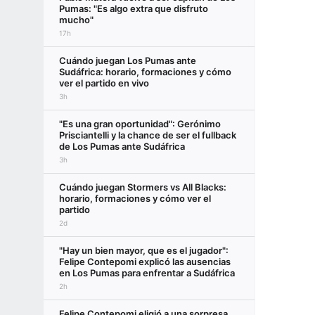
Pumas: "Es algo extra que disfruto
mucho"
17h
Cuándo juegan Los Pumas ante
Sudáfrica: horario, formaciones y cómo
ver el partido en vivo
3h
"Es una gran oportunidad": Gerónimo
Prisciantelli y la chance de ser el fullback
de Los Pumas ante Sudáfrica
3h
Cuándo juegan Stormers vs All Blacks:
horario, formaciones y cómo ver el
partido
2d
"Hay un bien mayor, que es el jugador":
Felipe Contepomi explicó las ausencias
en Los Pumas para enfrentar a Sudáfrica
2h
Felipe Contepomi eligió a una sorpresa