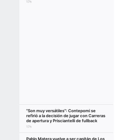
17h
"Son muy versátiles": Contepomi se
refirió a la decisión de jugar con Carreras
de apertura y Prisciantelli de fullback
17h
Pablo Matera vuelve a ser capitán de Los