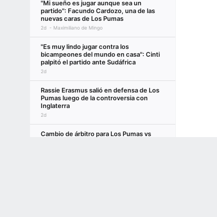
"Mi sueño es jugar aunque sea un
partido": Facundo Cardozo, una de las
nuevas caras de Los Pumas
2d
Maximiliano de Mingo
"Es muy lindo jugar contra los
bicampeones del mundo en casa": Cinti
palpitó el partido ante Sudáfrica
2d
Rassie Erasmus salió en defensa de Los
Pumas luego de la controversia con
Inglaterra
2d
Cambio de árbitro para Los Pumas vs
Sudáfrica: un inglés dirigirá el partido en
Terms of Use
Privacy Policy
Your US State Privacy Rights
Children's
Vélez
2d
GAMBLING PROBLEM? CALL 1-800-GAMBLER or 1-800-MY-RESET, (800) 32
www.mdgamblinghelp.org (MD), 1-800-981-0023 (PR). 21+ and present in most stat
Ausentes ante los Springboks, dos
jugadores de Los Pumas se sumaron a su
nuevo club en el Top 14 de Francia
1d