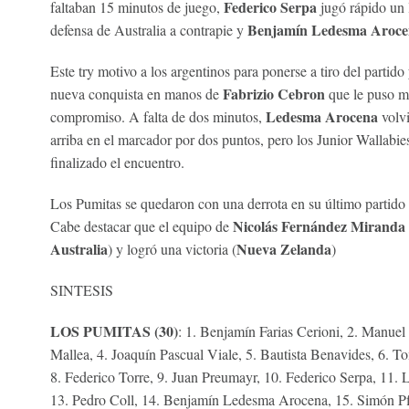
Federico Serpa
faltaban 15 minutos de juego,
jugó rápido un l
Benjamín Ledesma Aroce
defensa de Australia a contrapie y
Este try motivo a los argentinos para ponerse a tiro del parti
Fabrizio Cebron
nueva conquista en manos de
que le puso mu
Ledesma Arocena
compromiso. A falta de dos minutos,
volvi
arriba en el marcador por dos puntos, pero los Junior Wallabie
finalizado el encuentro.
Los Pumitas se quedaron con una derrota en su último partido
Nicolás Fernández Miranda
Cabe destacar que el equipo de
Australia
Nueva Zelanda
) y logró una victoria (
)
SINTESIS
LOS PUMITAS (30)
: 1. Benjamín Farias Cerioni, 2. Manue
Mallea, 4. Joaquín Pascual Viale, 5. Bautista Benavides, 6. 
8. Federico Torre, 9. Juan Preumayr, 10. Federico Serpa, 11.
13. Pedro Coll, 14. Benjamín Ledesma Arocena, 15. Simón Pf