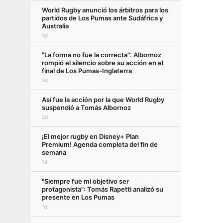
World Rugby anunció los árbitros para los
partidos de Los Pumas ante Sudáfrica y
Australia
3d
"La forma no fue la correcta": Albornoz
rompió el silencio sobre su acción en el
final de Los Pumas-Inglaterra
2d
Así fue la acción por la que World Rugby
suspendió a Tomás Albornoz
2d
¡El mejor rugby en Disney+ Plan
Premium! Agenda completa del fin de
semana
1d
"Siempre fue mi objetivo ser
protagonista": Tomás Rapetti analizó su
presente en Los Pumas
1d