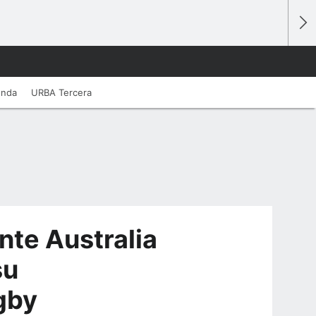
unda
URBA Tercera
nte Australia
su
gby