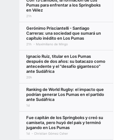
Con 13 cambios, la formación de Los
Pumas para enfrentar a los Springboks
en Vélez
21h
Gerónimo Prisciantelli - Santiago
Carreras: una sociedad que sumará un
capítulo inédito en Los Pumas
21h
Maximiliano de Mingo
Ignacio Ruiz, titular en Los Pumas
después de dos años: su batacazo como
antecedente y el "desafío gigantesco"
ante Sudáfrica
20h
Ranking de World Rugby: el impacto que
podrían generar Los Pumas en el partido
ante Sudáfrica
1d
Fue capitán de los Springboks y creó su
camiseta, pero huyó del país y terminó
jugando en Los Pumas
1d
Christian Gómez Csher