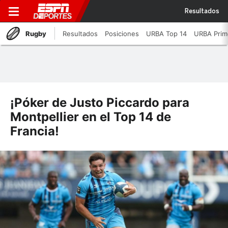
Resultados
Rugby
Resultados
Posiciones
URBA Top 14
URBA Prim
¡Póker de Justo Piccardo para
Montpellier en el Top 14 de
Francia!