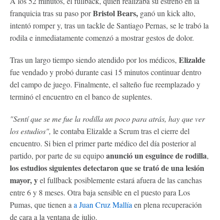
A los 52 minutos, el fullback, quien realizaba su estreno en la
Bristol Bears,
franquicia tras su paso por
ganó un kick alto,
intentó romper y, tras un tackle de Santiago Pernas, se le trabó la
rodila e inmediatamente comenzó a mostrar gestos de dolor.
Elizalde
Tras un largo tiempo siendo atendido por los médicos,
fue vendado y probó durante casi 15 minutos continuar dentro
del campo de juego. Finalmente, el salteño fue reemplazado y
terminó el encuentro en el banco de suplentes.
"Sentí que se me fue la rodilla un poco para atrás, hay que ver
los estudios",
le contaba Elizalde a Scrum tras el cierre del
encuentro. Si bien el primer parte médico del día posterior al
anunció un esguince de rodilla
partido, por parte de su equipo
,
los estudios siguientes detectaron que se trató de una lesión
mayor, y
el fullback posiblemente estará afuera de las canchas
entre 6 y 8 meses. Otra baja sensible en el puesto para Los
Pumas, que tienen a
a Juan Cruz Mallía
en plena recuperación
de cara a la ventana de julio.