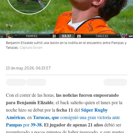
Benjamín Elizalde sufrió una lesión en la rodilla en el encuentro entre Pampas y
Tarucas.
Captura Scrum
13 de may, 2026, 06:33 ET
las noticias fueron empeorando
Con el correr de las horas,
para Benjamín Elizalde
, el back salteño quien el lunes por la
fecha 11
Súper Rugby
noche hizo su debut por la
del
Américas
Tarucas, que
, en
consiguió una gran victoria ante
Pampas
39-38
. El jugador de apenas 21 años
por
debió ser
reemplazado a pocos minutos de haber ingresado, y este martes