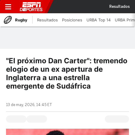
Resultados
Rugby
Resultados
Posiciones
URBA Top 14
URBA Prim
"El próximo Dan Carter": tremendo
elogio de un ex apertura de
Inglaterra a una estrella
emergente de Sudáfrica
13 de may, 2026, 14:45 ET