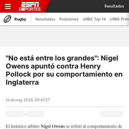
Resultados
Rugby
Resultados
Posiciones
URBA Top 14
URBA Prim
"No está entre los grandes": Nigel
Owens apuntó contra Henry
Pollock por su comportamiento en
Inglaterra
16 de may, 2026, 09:43 ET
Nigel Owens
El histórico árbitro
se refirió al comportamiento de