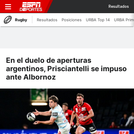
Resultados
Rugby
Resultados
Posiciones
URBA Top 14
URBA Prim
En el duelo de aperturas
argentinos, Prisciantelli se impuso
ante Albornoz