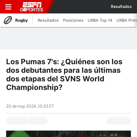
Resultados
Rugby
Resultados
Posiciones
URBA Top 14
URBA Prim
Los Pumas 7's: ¿Quiénes son los
dos debutantes para las últimas
dos etapas del SVNS World
Championship?
20 de may, 2026, 10:03 ET