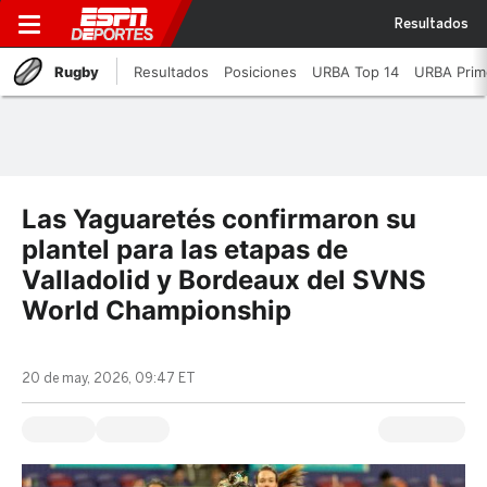
Resultados
Rugby
Resultados
Posiciones
URBA Top 14
URBA Prim
Las Yaguaretés confirmaron su
plantel para las etapas de
Valladolid y Bordeaux del SVNS
World Championship
20 de may, 2026, 09:47 ET