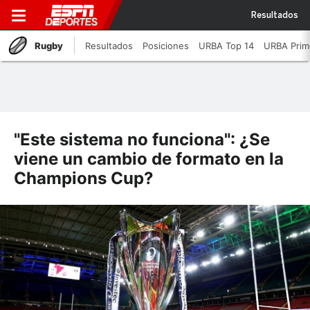
Resultados
Rugby
Resultados
Posiciones
URBA Top 14
URBA Prim
"Este sistema no funciona": ¿Se
viene un cambio de formato en la
Champions Cup?