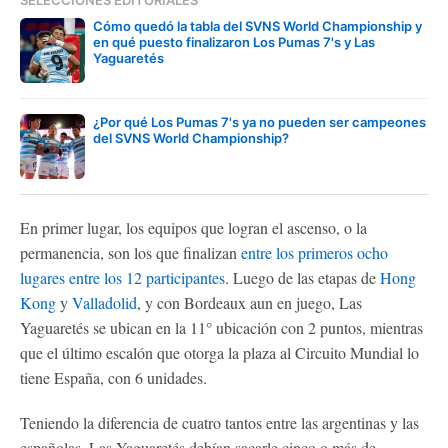
SELECCIONES EDITORIALES
Cómo quedó la tabla del SVNS World Championship y
en qué puesto finalizaron Los Pumas 7's y Las
Yaguaretés
¿Por qué Los Pumas 7's ya no pueden ser campeones
del SVNS World Championship?
En primer lugar, los equipos que logran el ascenso, o la
permanencia, son los que finalizan
entre los primeros ocho
lugares entre los 12 participantes
. Luego de las etapas de
Hong
Kong
y
Valladolid
, y con Bordeaux aun en juego, Las
Yaguaretés se ubican en la 11° ubicación con 2 puntos, mientras
que el último escalón que otorga la plaza al Circuito Mundial lo
tiene España, con 6 unidades.
Teniendo la diferencia de cuatro tantos entre las argentinas y las
españolas, Las Yaguaretés debían sacarle cinco o más de