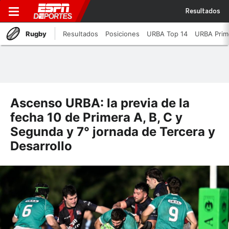
Resultados
Rugby
Resultados
Posiciones
URBA Top 14
URBA Prim
Ascenso URBA: la previa de la
fecha 10 de Primera A, B, C y
Segunda y 7° jornada de Tercera y
Desarrollo