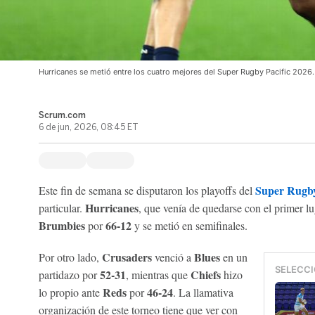
Hurricanes se metió entre los cuatro mejores del Super Rugby Pacific 2026
Scrum.com
6 de jun, 2026, 08:45 ET
Super Rugby
Este fin de semana se disputaron los playoffs del
Hurricanes
particular.
, que venía de quedarse con el primer lug
Brumbies
66-12
por
y se metió en semifinales.
Crusaders
Blues
Por otro lado,
venció a
en un
SELECCI
52-31
Chiefs
partidazo por
, mientras que
hizo
Reds
46-24
lo propio ante
por
. La llamativa
organización de este torneo tiene que ver con