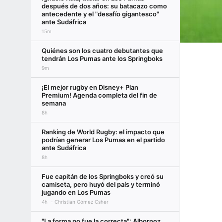
después de dos años: su batacazo como
antecedente y el "desafío gigantesco"
ante Sudáfrica
15m
Quiénes son los cuatro debutantes que
tendrán Los Pumas ante los Springboks
9m
¡El mejor rugby en Disney+ Plan
Premium! Agenda completa del fin de
semana
8h
Ranking de World Rugby: el impacto que
podrían generar Los Pumas en el partido
ante Sudáfrica
8h
Fue capitán de los Springboks y creó su
camiseta, pero huyó del país y terminó
jugando en Los Pumas
4h
Christian Gómez Csher
"La forma no fue la correcta": Albornoz