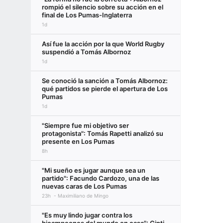
rompió el silencio sobre su acción en el
final de Los Pumas-Inglaterra
1d
Así fue la acción por la que World Rugby
suspendió a Tomás Albornoz
1d
Se conoció la sanción a Tomás Albornoz:
qué partidos se pierde el apertura de Los
Pumas
1d
"Siempre fue mi objetivo ser
protagonista": Tomás Rapetti analizó su
presente en Los Pumas
8h
"Mi sueño es jugar aunque sea un
partido": Facundo Cardozo, una de las
nuevas caras de Los Pumas
23h
Maximiliano de Mingo
"Es muy lindo jugar contra los