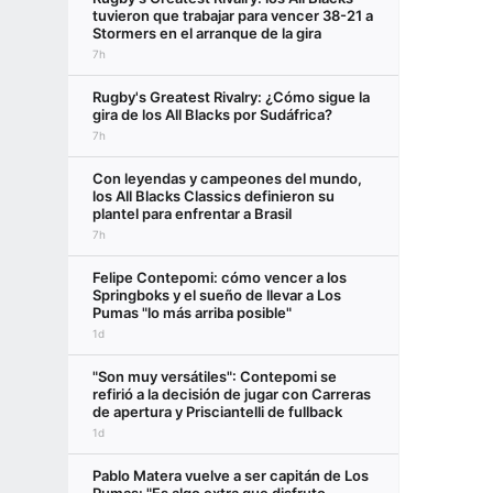
tuvieron que trabajar para vencer 38-21 a
Stormers en el arranque de la gira
7h
Rugby's Greatest Rivalry: ¿Cómo sigue la
gira de los All Blacks por Sudáfrica?
7h
Con leyendas y campeones del mundo,
los All Blacks Classics definieron su
plantel para enfrentar a Brasil
7h
Felipe Contepomi: cómo vencer a los
Springboks y el sueño de llevar a Los
Pumas "lo más arriba posible"
1d
"Son muy versátiles": Contepomi se
refirió a la decisión de jugar con Carreras
de apertura y Prisciantelli de fullback
1d
Pablo Matera vuelve a ser capitán de Los