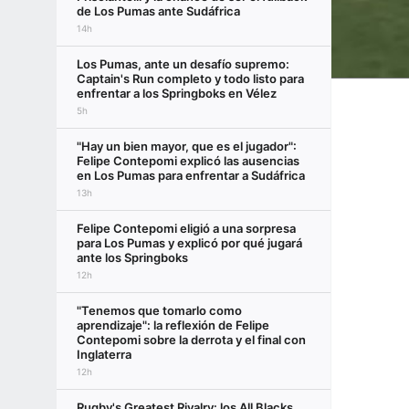
de Los Pumas ante Sudáfrica
14h
Los Pumas, ante un desafío supremo:
Captain's Run completo y todo listo para
enfrentar a los Springboks en Vélez
5h
"Hay un bien mayor, que es el jugador":
Felipe Contepomi explicó las ausencias
en Los Pumas para enfrentar a Sudáfrica
13h
Felipe Contepomi eligió a una sorpresa
para Los Pumas y explicó por qué jugará
ante los Springboks
12h
"Tenemos que tomarlo como
aprendizaje": la reflexión de Felipe
Contepomi sobre la derrota y el final con
Inglaterra
12h
Rugby's Greatest Rivalry: los All Blacks