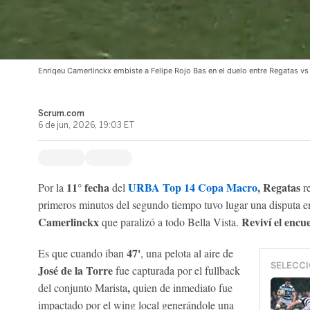
Enriqeu Camerlinckx embiste a Felipe Rojo Bas en el duelo entre Regatas 
Scrum.com
6 de jun, 2026, 19:03 ET
11° fecha
URBA Top 14 Copa Macro
,
Regatas
Por la
del
re
primeros minutos del segundo tiempo tuvo lugar una disputa e
Camerlinckx
Reviví el encu
que paralizó a todo Bella Vista.
47'
Es que cuando iban
, una pelota al aire de
SELECCI
José de la Torre
fue capturada por el fullback
,
del conjunto Marista
quien de inmediato fue
impactado por el wing local generándole una