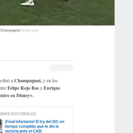
vs Champagnat
Scrum.com
Champagnat,
cibió a
y en los
Felipe Rojo Bas
Enrique
ntre
y
entro en Disney+.
ONES EDITORIALES
¡Final infartante! El try del SIC en
tiempo cumplido que le dio la
victoria ante el CASI