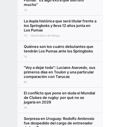
Pumas: "Es algo extra que disfruto
mucho"
1d
La dupla histórica que será titular frente a
los Springboks y lleva 12 años junta en
Los Pumas
1d
Maximiliano de Mingo
Quiénes son los cuatro debutantes que
tendrán Los Pumas ante los Springboks
1d
"Voy a dejar todo": Luciano Asevedo, sus
primeros días en Toulon y una particular
comparación con Tarucas
6h
El conflicto que pone en duda el Mundial
de Clubes de rugby: por qué no se
jugaría en 2029
3h
Sorpresa en Uruguay: Rodolfo Ambrosio
fue despedido del cargo de entrenador