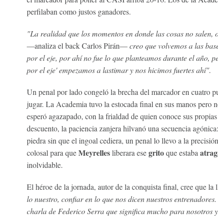
perfilaban como justos ganadores.
"La realidad que los momentos en donde las cosas no salen, 
—analiza el back Carlos Pirán—
creo que volvemos a las bas
por el eje, por ahí no fue lo que planteamos durante el año, p
por el eje' empezamos a lastimar y nos hicimos fuertes ahí".
Un penal por lado congeló la brecha del marcador en cuatro p
jugar. La Academia tuvo la estocada final en sus manos pero no 
esperó agazapado, con la frialdad de quien conoce sus propias
descuento, la paciencia zanjera hilvanó una secuencia agónica
piedra sin que el ingoal cediera, un penal lo llevo a la precisi
Meyrelles
grito
atra
colosal para que
liberara ese
que estaba
inolvidable.
El héroe de la jornada, autor de la conquista final, cree que la 
lo nuestro, confiar en lo que nos dicen nuestros entrenadore
charla de Federico Serra que significa mucho para nosotros y