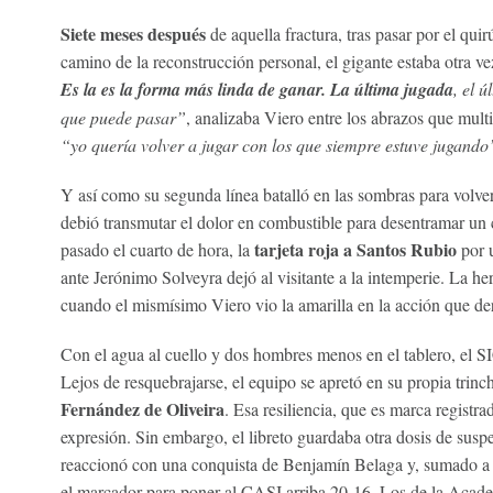
Siete meses después
de aquella fractura, tras pasar por el quir
camino de la reconstrucción personal, el gigante estaba otra ve
Es la es la forma más linda de ganar. La última jugada
, el 
que puede pasar”
, analizaba Viero entre los abrazos que mul
“yo quería volver a jugar con los que siempre estuve jugando
Y así como su segunda línea batalló en las sombras para volver 
debió transmutar el dolor en combustible para desentramar un 
tarjeta roja a Santos Rubio
pasado el cuarto de hora, la
por u
ante Jerónimo Solveyra dejó al visitante a la intemperie. La he
cuando el mismísimo Viero vio la amarilla en la acción que der
Con el agua al cuello y dos hombres menos en el tablero, el S
Lejos de resquebrajarse, el equipo se apretó en su propia trinc
Fernández de Oliveira
. Esa resiliencia, que es marca registr
expresión. Sin embargo, el libreto guardaba otra dosis de susp
reaccionó con una conquista de Benjamín Belaga y, sumado a l
el marcador para poner al CASI arriba 20-16. Los de la Acade