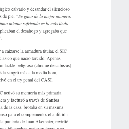
úrgico calvario y desandar el silencioso
z de pie.
“Se ganó de la mejor manera.
último minuto sufriendo es lo más lindo
tiplicaban el desahogo y agregaba que
”.
a calzarse la armadura titular, el SIC
clásico que nació torcido. Apenas
n tackle peligroso (choque de cabezas)
rida sangró más a la media hora,
ivó en el try penal del CASI.
IC activó su memoria más primaria.
facturó
Santos
hera y
a través de
ada de la casa, brotaba en su máxima
enso para el complemento: el anfitrión
a puntería de Juan Akemeier, revirtió
mia hilvanaban mejor su juego y se