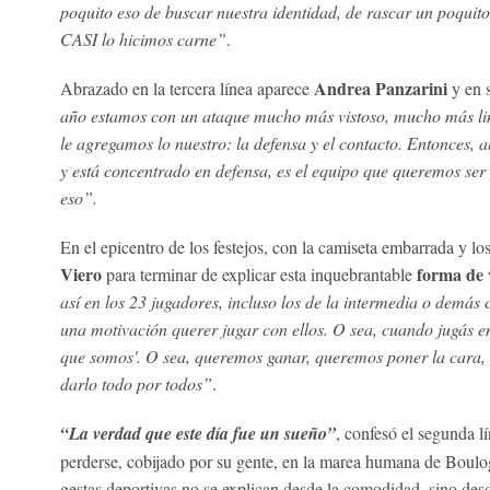
poquito eso de buscar nuestra identidad, de rascar un poquito 
CASI lo hicimos carne”
.
Andrea Panzarini
Abrazado en la tercera línea aparece
y en 
año estamos con un ataque mucho más vistoso, mucho más lin
le agregamos lo nuestro: la defensa y el contacto. Entonces, 
y está concentrado en defensa, es el equipo que queremos se
eso”.
En el epicentro de los festejos, con la camiseta embarrada y los
Viero
forma de v
para terminar de explicar esta inquebrantable
así en los 23 jugadores, incluso los de la intermedia o demás c
una motivación querer jugar con ellos. O sea, cuando jugás en 
que somos'. O sea, queremos ganar, queremos poner la cara, l
darlo todo por todos”
.
“La verdad que este día fue un sueño”
, confesó el segunda lí
perderse, cobijado por su gente, en la marea humana de Boulogn
gestas deportivas no se explican desde la comodidad, sino desde