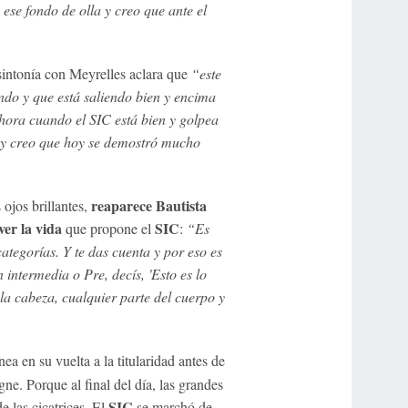
ese fondo de olla y creo que ante el
sintonía con Meyrelles aclara que
“este
do y que está saliendo bien y encima
ahora cuando el SIC está bien y golpea
r y creo que hoy se demostró mucho
reaparece Bautista
 ojos brillantes,
er la vida
SIC
que propone el
:
“Es
ategorías. Y te das cuenta y por eso es
intermedia o Pre, decís, 'Esto es lo
a cabeza, cualquier parte del cuerpo y
nea en su vuelta a la titularidad antes de
e. Porque al final del día, las grandes
SIC
 las cicatrices. El
se marchó de