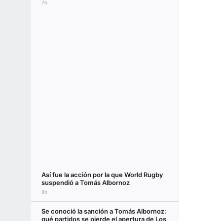
7h
Así fue la acción por la que World Rugby
suspendió a Tomás Albornoz
8h
Se conoció la sanción a Tomás Albornoz:
qué partidos se pierde el apertura de Los