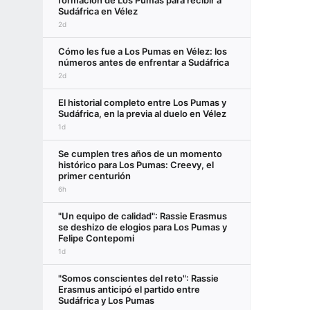
formación de Los Pumas para recibir a
Sudáfrica en Vélez
2d
Cómo les fue a Los Pumas en Vélez: los
números antes de enfrentar a Sudáfrica
2d
El historial completo entre Los Pumas y
Sudáfrica, en la previa al duelo en Vélez
1d
Se cumplen tres años de un momento
histórico para Los Pumas: Creevy, el
primer centurión
6h
"Un equipo de calidad": Rassie Erasmus
se deshizo de elogios para Los Pumas y
Felipe Contepomi
1d
"Somos conscientes del reto": Rassie
Erasmus anticipó el partido entre
Sudáfrica y Los Pumas