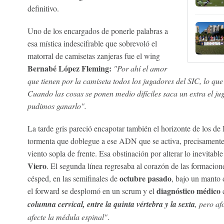
definitivo.
Uno de los encargados de ponerle palabras a
esa mística indescifrable que sobrevoló el
matorral de camisetas zanjeras fue el wing
Bernabé López Fleming:
"Por ahí el amor
que tienen por la camiseta todos los jugadores del SIC, lo que
Cuando las cosas se ponen medio difíciles saca un extra el ju
pudimos ganarlo".
La tarde gris pareció encapotar también el horizonte de los d
tormenta que doblegue a ese ADN que se activa, precisamente,
viento sopla de frente. Esa obstinación por alterar lo inevitab
Viero
. El segunda línea regresaba al corazón de las formacione
octubre pasado
césped, en las semifinales de
, bajo un manto 
diagnóstico médico
el forward se desplomó en un scrum y el
c
columna cervical, entre la quinta vértebra y la sexta
, pero a
afecte la médula espinal"
.