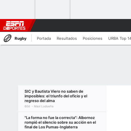
Rugby
Portada
Resultados
Posiciones
URBA Top 1
SIC y Bautista Viero no saben de
imposibles: el triunfo del oficio y el
regreso del alma
60d
Maxi Ludueña
"La forma no fue la correcta": Albornoz
rompió el silencio sobre su acción en el
final de Los Pumas-Inglaterra