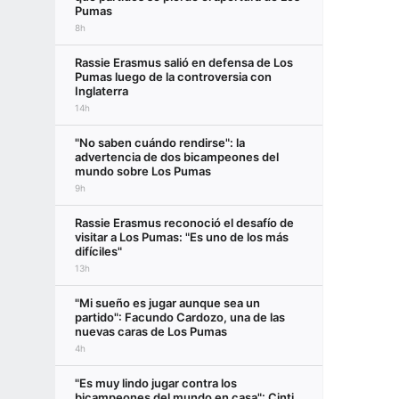
Pumas
8h
Rassie Erasmus salió en defensa de Los
Pumas luego de la controversia con
Inglaterra
14h
"No saben cuándo rendirse": la
advertencia de dos bicampeones del
mundo sobre Los Pumas
9h
Rassie Erasmus reconoció el desafío de
visitar a Los Pumas: "Es uno de los más
difíciles"
13h
"Mi sueño es jugar aunque sea un
partido": Facundo Cardozo, una de las
nuevas caras de Los Pumas
4h
"Es muy lindo jugar contra los
bicampeones del mundo en casa": Cinti