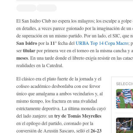
El San Isidro Club no espera los milagros; los esculpe a golpe 
en detalles, a veces parece guionado por la imaginación de un e
de superación en un mismo partido. Por un lado, el SIC, que n
San Isidro
11°
por la
fecha del
URBA Top 14 Copa Macro
; 
titular
ser
por primera vez en el torneo en la misma cancha y 
meses
. En una tarde donde el libreto exigía resistir en las ca
realidades en la Catedral.
El clásico era el plato fuerte de la jornada y el
SELECCI
coliseo académico desbordaba con ese fervor
único que amalgama a ambos vecindarios y, al
mismo tiempo, los fractura en una rivalidad
estrictamente deportiva. La última moneda cayó
try de Tomás Meyrelles
del lado zanjero: un
en el epílogo del partido, coronado por la
26-23
conversión de Agustín Sascaro, selló el