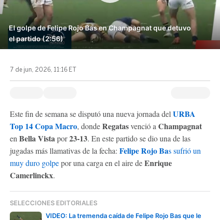
El golpe de Felipe Rojo Bas en Champagnat que detuvo
el partido (2:56)
7 de jun, 2026, 11:16 ET
URBA
Este fin de semana se disputó una nueva jornada del
Top 14 Copa Macro
Regatas
Champagnat
, donde
venció a
Bella Vista
23-13
en
por
. En este partido se dio una de las
Felipe Rojo Ba
jugadas más llamativas de la fecha:
s sufrió un
Enrique
muy duro golpe
por una carga en el aire de
Camerlinckx
.
SELECCIONES EDITORIALES
VIDEO: La tremenda caída de Felipe Rojo Bas que le