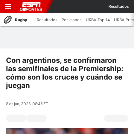
Resultados
Rugby
Resultados
Posiciones
URBA Top 14
URBA Prim
Con argentinos, se confirmaron
las semifinales de la Premiership:
cómo son los cruces y cuándo se
juegan
8 de jun, 2026, 08:43 ET