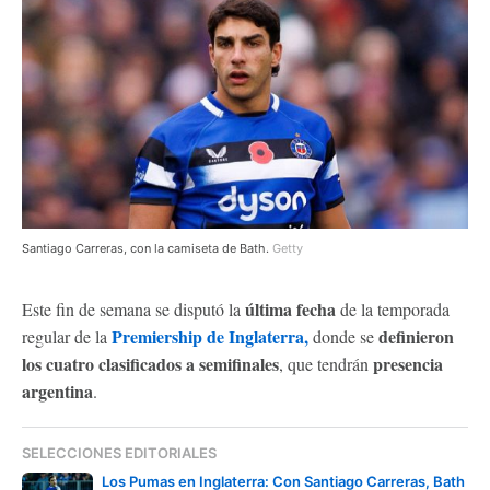
Santiago Carreras, con la camiseta de Bath.
Getty
última fecha
Este fin de semana se disputó la
de la temporada
Premiership de Inglaterra,
definieron
regular de la
donde se
los cuatro clasificados a semifinales
presencia
, que tendrán
argentina
.
SELECCIONES EDITORIALES
Los Pumas en Inglaterra: Con Santiago Carreras, Bath