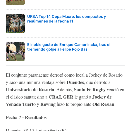
URBA Top 14 Copa Macro: los compactos y
resúmenes de la fecha 11
El noble gesto de Enrique Camerlinckx, tras el
tremendo golpe a Felipe Rojo Bas
El conjunto paranaense derrotó como local a Jockey de Rosario
Duendes
y sacó una mínima ventaja sobre
, que derrotó a
Universitario de Rosario
Santa Fe Rugby
. Además,
venció en
CRAI
GER
Jockey de
el clásico santafesino a
,
le ganó a
Venado Tuerto
Rowing
Old Resian
y
hizo lo propio ante
.
Fecha 7 - Resultados
Duendes 38-17 Universitario (R)