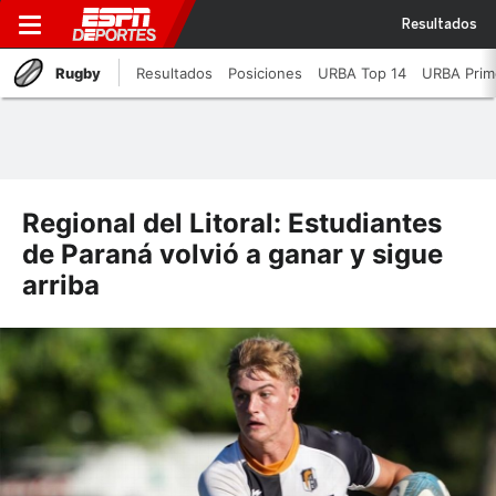
Resultados
Rugby
Resultados
Posiciones
URBA Top 14
URBA Prim
Regional del Litoral: Estudiantes
de Paraná volvió a ganar y sigue
arriba