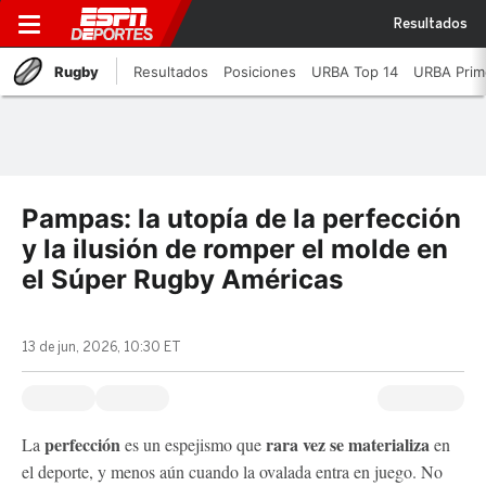
Resultados
Rugby
Resultados
Posiciones
URBA Top 14
URBA Prim
Pampas: la utopía de la perfección
y la ilusión de romper el molde en
el Súper Rugby Américas
13 de jun, 2026, 10:30 ET
perfección
rara vez se materializa
La
es un espejismo que
en
el deporte, y menos aún cuando la ovalada entra en juego. No