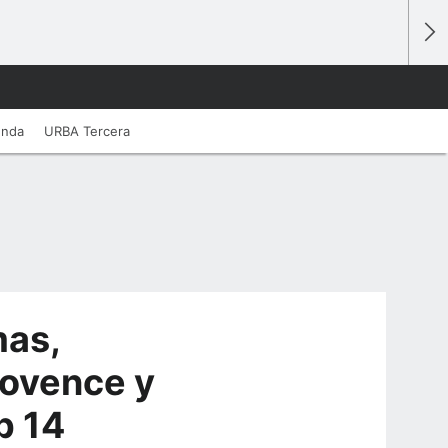
unda
URBA Tercera
mas,
rovence y
p 14