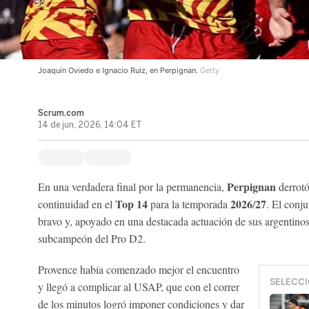
Joaquín Oviedo e Ignacio Ruiz, en Perpignan.
Getty
Scrum.com
14 de jun, 2026, 14:04 ET
Perpignan
En una verdadera final por la permanencia,
derrot
Top 14
2026
27
continuidad en el
para la temporada
/
. El conj
bravo y, apoyado en una destacada actuación de sus argentinos,
subcampeón del Pro D2.
Provence había comenzado mejor el encuentro
SELECCI
y llegó a complicar al USAP, que con el correr
de los minutos logró imponer condiciones y dar