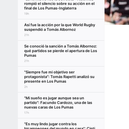
rompió el silencio sobre su acción en el
final de Los Pumas-Inglaterra
19h
Así fue la acción por la que World Rugby
suspendió a Tomás Albornoz
21h
Se conoció la sanción a Tomás Albornoz:
qué partidos se pierde el apertura de Los
Pumas
21h
"Siempre fue mi objetivo ser
protagonista": Tomás Rapetti analizó su
presente en Los Pumas
2h
"Mi sueño es jugar aunque sea un
partido": Facundo Cardozo, una de las
nuevas caras de Los Pumas
17h
"Es muy lindo jugar contra los
bicampeones del mundo en casa": Cinti