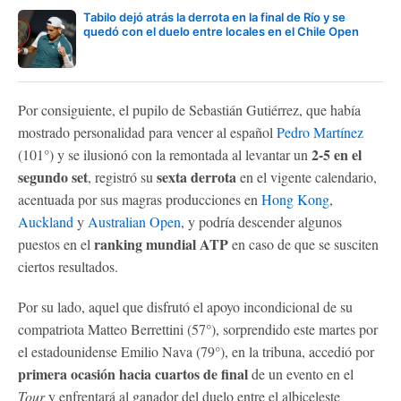
Tabilo dejó atrás la derrota en la final de Río y se
quedó con el duelo entre locales en el Chile Open
Por consiguiente, el pupilo de Sebastián Gutiérrez, que había
mostrado personalidad para vencer al español
Pedro Martínez
2-5 en el
(101°) y se ilusionó con la remontada al levantar un
segundo set
sexta derrota
, registró su
en el vigente calendario,
acentuada por sus magras producciones en
Hong Kong
,
Auckland
y
Australian Open
, y podría descender algunos
ranking mundial ATP
puestos en el
en caso de que se susciten
ciertos resultados.
Por su lado, aquel que disfrutó el apoyo incondicional de su
compatriota Matteo Berrettini (57°), sorprendido este martes por
el estadounidense Emilio Nava (79°), en la tribuna, accedió por
primera ocasión hacia cuartos de final
de un evento en el
Tour
y enfrentará al ganador del duelo entre el albiceleste