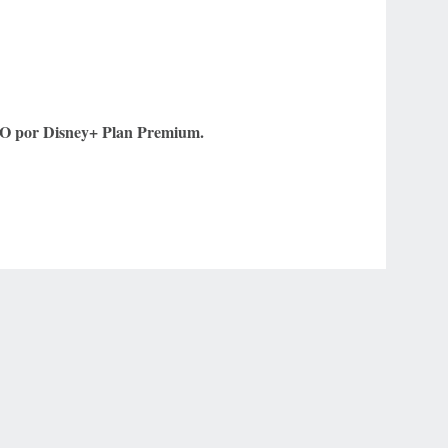
VO por Disney+ Plan Premium.
r Privacy Choices
Contact Us
Disney Ad Sales Site
Work for ESPN
NY (467369) (NY). Call 888-789-7777/visit ccpg.org (CT), or visit
draftkings.com/sportsbook. On behalf of Boot Hill Casino (KS). Pass-thru of per