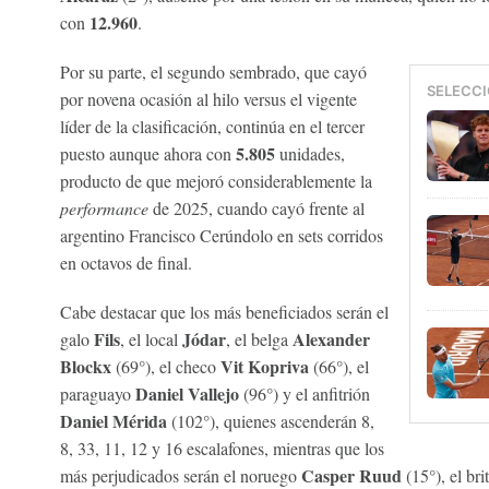
12.960
con
.
Por su parte, el segundo sembrado, que cayó
SELECCI
por novena ocasión al hilo versus el vigente
líder de la clasificación, continúa en el tercer
5.805
puesto aunque ahora con
unidades,
producto de que mejoró considerablemente la
performance
de 2025, cuando cayó frente al
argentino Francisco Cerúndolo en sets corridos
en octavos de final.
Cabe destacar que los más beneficiados serán el
Fils
Jódar
Alexander
galo
, el local
, el belga
Blockx
Vit Kopriva
(69°), el checo
(66°), el
Daniel Vallejo
paraguayo
(96°) y el anfitrión
Daniel Mérida
(102°), quienes ascenderán 8,
8, 33, 11, 12 y 16 escalafones, mientras que los
Casper Ruud
más perjudicados serán el noruego
(15°), el br