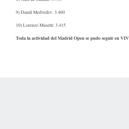
9) Daniil Medvedev: 3.460
10) Lorenzo Musetti: 3.415
Toda la actividad del Madrid Open se pudo seguir en VI
 Online Privacy Policy
Interest-Based Ads
About Nielsen Measurement
You
Corrections
7-5050 or visit gamblinghelplinema.org (MA). Call 877-8-HOPENY/text HOPE
es. (18+ DC/KY/NH/PR/WY). Void in ONT. Eligibility restrictions apply. Terms: 
wager tax may apply in IL.
Copyright: © 2026 ESPN Enterprises, LLC. All rights reserved.