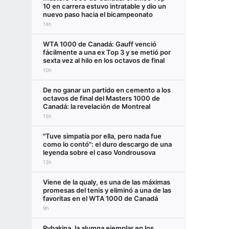
10 en carrera estuvo intratable y dio un
nuevo paso hacia el bicampeonato
14h
WTA 1000 de Canadá: Gauff venció
fácilmente a una ex Top 3 y se metió por
sexta vez al hilo en los octavos de final
10h
De no ganar un partido en cemento a los
octavos de final del Masters 1000 de
Canadá: la revelación de Montreal
15h
"Tuve simpatía por ella, pero nada fue
como lo contó": el duro descargo de una
leyenda sobre el caso Vondrousova
13h
Viene de la qualy, es una de las máximas
promesas del tenis y eliminó a una de las
favoritas en el WTA 1000 de Canadá
9h
Rybakina, la alumna ejemplar en los