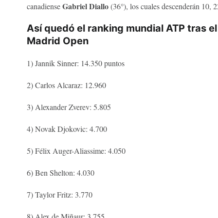
Gabriel Diallo
canadiense
(36°), los cuales descenderán 10, 2
Así quedó el ranking mundial ATP tras el 
Madrid Open
1) Jannik Sinner: 14.350 puntos
2) Carlos Alcaraz: 12.960
3) Alexander Zverev: 5.805
4) Novak Djokovic: 4.700
5) Félix Auger-Aliassime: 4.050
6) Ben Shelton: 4.030
7) Taylor Fritz: 3.770
8) Alex de Miñaur: 3.755