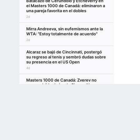
Batacazo de Cerúndolo y Etcheverry en
el Masters 1000 de Canadá: eliminaron a
una pareja favorita en el dobles
2d
Mirra Andreeva, sin eufemismos ante la
WTA: "Estoy totalmente de acuerdo"
2d
Alcaraz se bajó de Cincinnati, postergó
su regreso al tenis y sembró dudas sobre
su presencia en el US Open
4d
Masters 1000 de Canadá: Zverev no
aprovechó las bajas de Sinner, Alcaraz y
Djokovic y se despidió en el debut
Terms of Use
Privacy Policy
Your US State Privacy Rights
Children's
3d
GAMBLING PROBLEM? CALL 1-800-GAMBLER or 1-800-MY-RESET, (800) 32
El más joven termina siendo el más
www.mdgamblinghelp.org (MD), 1-800-981-0023 (PR). 21+ and present in most stat
grande en una tercera ronda de Masters
1000 sin favoritos
1d
Jódar y la posibilidad cierta de saltar al