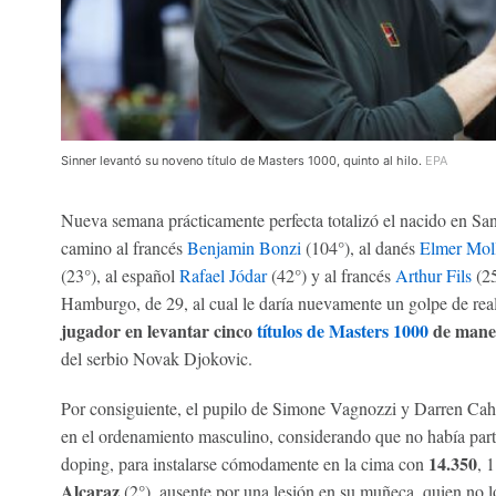
Sinner levantó su noveno título de Masters 1000, quinto al hilo.
EPA
Nueva semana prácticamente perfecta totalizó el nacido en San
camino al francés
Benjamin Bonzi
(104°), al danés
Elmer Mol
(23°), al español
Rafael Jódar
(42°) y al francés
Arthur Fils
(25
Hamburgo, de 29, al cual le daría nuevamente un golpe de real
jugador en levantar cinco
títulos de Masters 1000
de maner
del serbio Novak Djokovic.
Por consiguiente, el pupilo de Simone Vagnozzi y Darren Cahi
en el ordenamiento masculino, considerando que no había part
14.350
doping, para instalarse cómodamente en la cima con
, 
Alcaraz
(2°), ausente por una lesión en su muñeca, quien no l