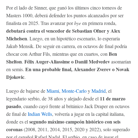
Por el lado de Sinner, que ganó los últimos cinco torneos de
Masters 1000, deberá defender los puntos alcanzados por ser
finalista en 2025. Tras avanzar por
bye
en primera ronda,
debutará contra el vencedor de Sebastian Ofner y Alex
Michelsen
. Luego, en un hipotético escenario, lo esperaría
Jakub Mensik. De seguir en carrera, en octavos de final podría
Ben
chocar con Arthur Fils, mientras que en cuartos, con
Shelton
Félix Auger-Aliassime o Daniil Medvedev
.
asomarían
En una probable final, Alexander Zverev o Novak
en semis.
Djokovic
.
Luego de bajarse de
Miami
,
Monte-Carlo
y
Madrid
, el
11 de marzo
legendario serbio, de 38 años y alejado desde el
pasado
, cuando cayó frente al británico Jack Draper en octavos
de final de
Indian Wells
, volvería a jugar en la capital italiana,
segundo máximo campeón histórico con seis
donde es el
coronas
(2008, 2011, 2014, 2015, 2020 y 2022), solo superado
por el español Rafael Nadal. El serbio, en caso de jugar el