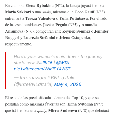
Elena Rybakina
En cuanto a
(N°2), la kazaja jugará frente a
Maria Sakkari
Coco Gauff
o una
qualy
, mientras que
(N°3)
Tereza Valentova
Yulia Putintseva
enfrentará a
o
. Por el lado
Jessica Pegula
Amanda
de las estadounidenses
(N°5) y
Anisimova
Zeynep Sonmez
Jennifer
(N°6), competirán ante
o
Ruggeri
Lucrezia Stefanini
Jelena Ostapenko
y
o
,
respectivamente.
Here's your women's main draw - the journey
starts now 🎾
#IBI26
|
@WTA
pic.twitter.com/WsdIPY4WST
— Internazionali BNL d'Italia
(@InteBNLdItalia)
May 4, 2026
El resto de las preclasificadas, dentro del Top 10, y que se
Elina Svitolina
postulan como máximas favoritas son:
(N°7)
Mirra Andreeva
que irá frente a una
qualy
,
(N°8) que debutará