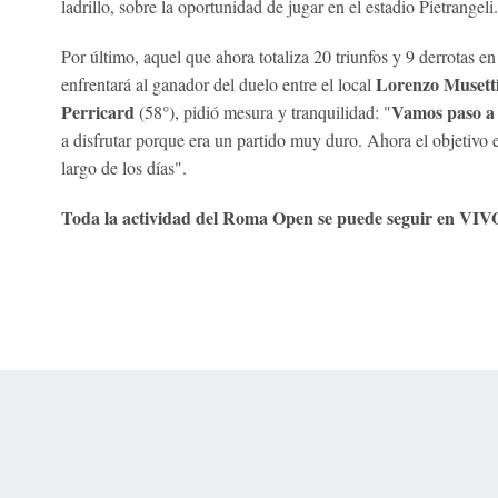
ladrillo, sobre la oportunidad de jugar en el estadio Pietrangeli.
Por último, aquel que ahora totaliza 20 triunfos y 9 derrotas en 
Lorenzo Musett
enfrentará al ganador del duelo entre el local
Perricard
Vamos paso a
(58°), pidió mesura y tranquilidad: "
a disfrutar porque era un partido muy duro. Ahora el objetivo e
largo de los días".
Toda la actividad del Roma Open se puede seguir en VI
 Online Privacy Policy
Interest-Based Ads
About Nielsen Measurement
You
Corrections
7-5050 or visit gamblinghelplinema.org (MA). Call 877-8-HOPENY/text HOPE
es. (18+ DC/KY/NH/PR/WY). Void in ONT. Eligibility restrictions apply. Terms: 
wager tax may apply in IL.
Copyright: © 2026 ESPN Enterprises, LLC. All rights reserved.