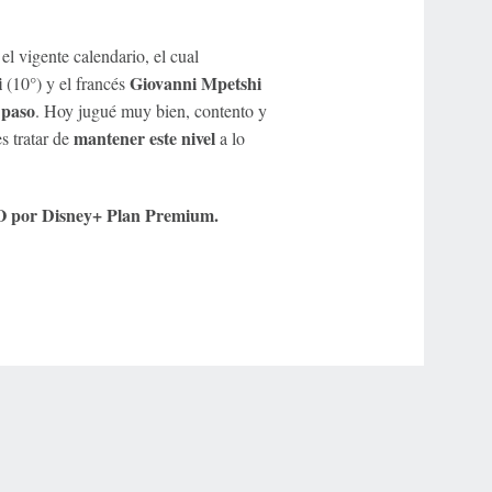
el vigente calendario, el cual
i
Giovanni Mpetshi
(10°) y el francés
 paso
. Hoy jugué muy bien, contento y
mantener este nivel
s tratar de
a lo
VO por Disney+ Plan Premium.
r Privacy Choices
Contact Us
Disney Ad Sales Site
Work for ESPN
NY (467369) (NY). Call 888-789-7777/visit ccpg.org (CT), or visit
draftkings.com/sportsbook. On behalf of Boot Hill Casino (KS). Pass-thru of per