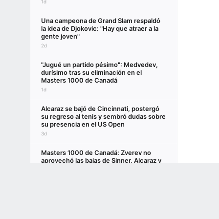
1d
Una campeona de Grand Slam respaldó
la idea de Djokovic: "Hay que atraer a la
gente joven"
2d
"Jugué un partido pésimo": Medvedev,
durísimo tras su eliminación en el
Masters 1000 de Canadá
1d
Alcaraz se bajó de Cincinnati, postergó
su regreso al tenis y sembró dudas sobre
su presencia en el US Open
3d
Masters 1000 de Canadá: Zverev no
aprovechó las bajas de Sinner, Alcaraz y
Djokovic y se despidió en el debut
Terms of Use
Privacy Policy
Your US State Privacy Rights
Children's
2d
GAMBLING PROBLEM? CALL 1-800-GAMBLER or 1-800-MY-RESET, (800) 32
Otro sacudón en el Masters 1000 de
www.mdgamblinghelp.org (MD), 1-800-981-0023 (PR). 21+ and present in most stat
Canadá: el máximo preclasificado en
juego, eliminado en tercera ronda