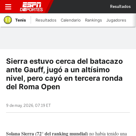
Resultados
Tenis
Resultados
Calendario
Rankings
Jugadores
Sierra estuvo cerca del batacazo
ante Gauff, jugó a un altísimo
nivel, pero cayó en tercera ronda
del Roma Open
9 de may, 2026, 07:19 ET
Solana Sierra (72° del ranking mundial)
no había tenido una