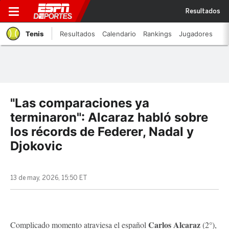
Resultados
Tenis
Resultados
Calendario
Rankings
Jugadores
"Las comparaciones ya
terminaron": Alcaraz habló sobre
los récords de Federer, Nadal y
Djokovic
13 de may, 2026, 15:50 ET
Carlos Alcaraz
Complicado momento atraviesa el español
(2°),