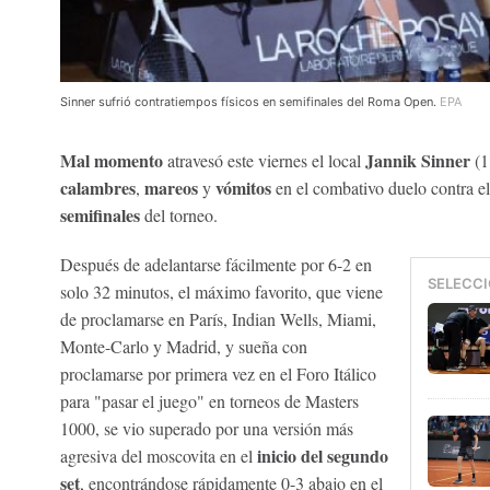
Sinner sufrió contratiempos físicos en semifinales del Roma Open.
EPA
Mal momento
Jannik Sinner
atravesó este viernes el local
(1
calambres
mareos
vómitos
,
y
en el combativo duelo contra el
semifinales
del torneo.
Después de adelantarse fácilmente por 6-2 en
SELECCI
solo 32 minutos, el máximo favorito, que viene
de proclamarse en París, Indian Wells, Miami,
Monte-Carlo y Madrid, y sueña con
proclamarse por primera vez en el Foro Itálico
para "pasar el juego" en torneos de Masters
1000, se vio superado por una versión más
inicio del segundo
agresiva del moscovita en el
set
, encontrándose rápidamente 0-3 abajo en el