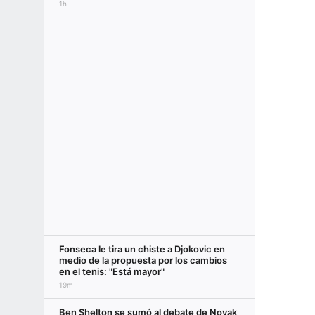
1h
Fonseca le tira un chiste a Djokovic en
medio de la propuesta por los cambios
en el tenis: "Está mayor"
19m
Ben Shelton se sumó al debate de Novak