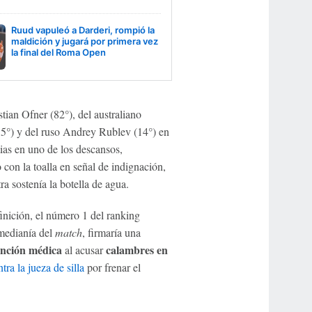
Ruud vapuleó a Darderi, rompió la
maldición y jugará por primera vez
la final del Roma Open
ian Ofner (82°), del australiano
55°) y del ruso Andrey Rublev (14°) en
tias en uno de los descansos,
o con la toalla en señal de indignación,
ra sostenía la botella de agua.
inición, el número 1 del ranking
 medianía del
match
, firmaría una
ención médica
calambres en
al acusar
tra la jueza de silla
por frenar el