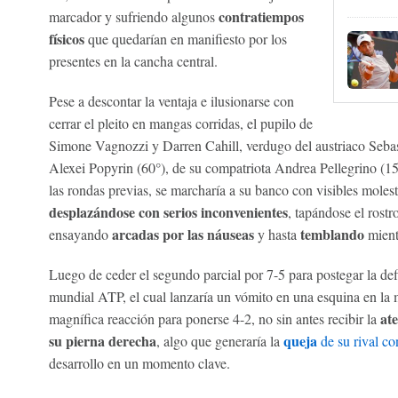
contratiempos
marcador y sufriendo algunos
físicos
que quedarían en manifiesto por los
presentes en la cancha central.
Pese a descontar la ventaja e ilusionarse con
cerrar el pleito en mangas corridas, el pupilo de
Simone Vagnozzi y Darren Cahill, verdugo del austriaco Sebast
Alexei Popyrin (60°), de su compatriota Andrea Pellegrino (1
las rondas previas, se marcharía a su banco con visibles moles
desplazándose con serios inconvenientes
, tapándose el rostr
arcadas por las náuseas
temblando
ensayando
y hasta
mient
Luego de ceder el segundo parcial por 7-5 para postegar la def
mundial ATP, el cual lanzaría un vómito en una esquina en la
at
magnífica reacción para ponerse 4-2, no sin antes recibir la
su pierna derecha
queja
, algo que generaría la
de su rival con
desarrollo en un momento clave.