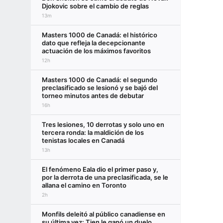
Djokovic sobre el cambio de reglas
13m
Masters 1000 de Canadá: el histórico
dato que refleja la decepcionante
actuación de los máximos favoritos
12h
Masters 1000 de Canadá: el segundo
preclasificado se lesionó y se bajó del
torneo minutos antes de debutar
16h
Tres lesiones, 10 derrotas y solo uno en
tercera ronda: la maldición de los
tenistas locales en Canadá
13h
El fenómeno Eala dio el primer paso y,
por la derrota de una preclasificada, se le
allana el camino en Toronto
2h
Monfils deleitó al público canadiense en
su última vez: Tien le ganó un duelo