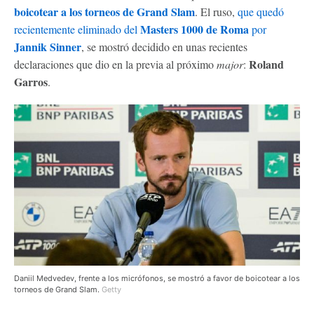
boicotear a los torneos de Grand Slam
. El ruso,
que quedó
Masters 1000 de Roma
recientemente eliminado del
por
Jannik Sinner
, se mostró decidido en unas recientes
Roland
declaraciones que dio en la previa al próximo
major
:
Garros
.
Daniil Medvedev, frente a los micrófonos, se mostró a favor de boicotear a los
torneos de Grand Slam.
Getty