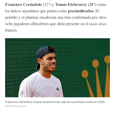
Francisco Cerúndolo
Tomás Etcheverry (25°)
(27°)
y
como
preclasificados
los únicos argentinos que parten como
. El
porteño y el platense encabezan una lista conformada por otros
ocho jugadores albiceletses que dirán presente en el
main draw
francés.
Francisco Cerúndolo busca revancha tras caer en la primera ronda en 2025.
ESPNTenis.com