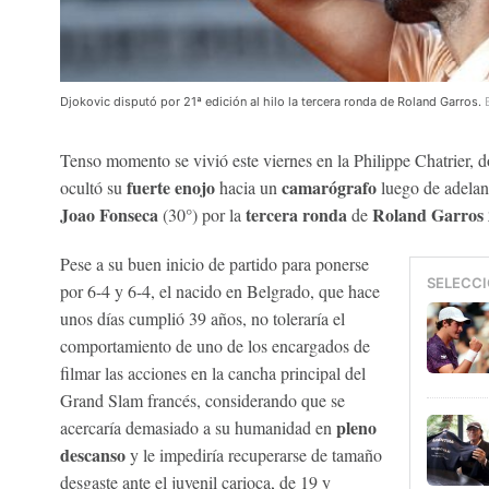
Djokovic disputó por 21ª edición al hilo la tercera ronda de Roland Garros.
Tenso momento se vivió este viernes en la Philippe Chatrier, 
fuerte enojo
camarógrafo
ocultó su
hacia un
luego de adelant
Joao Fonseca
tercera ronda
Roland Garros 
(30°) por la
de
Pese a su buen inicio de partido para ponerse
SELECCI
por 6-4 y 6-4, el nacido en Belgrado, que hace
unos días cumplió 39 años, no toleraría el
comportamiento de uno de los encargados de
filmar las acciones en la cancha principal del
Grand Slam francés, considerando que se
pleno
acercaría demasiado a su humanidad en
descanso
y le impediría recuperarse de tamaño
desgaste ante el juvenil carioca, de 19 y