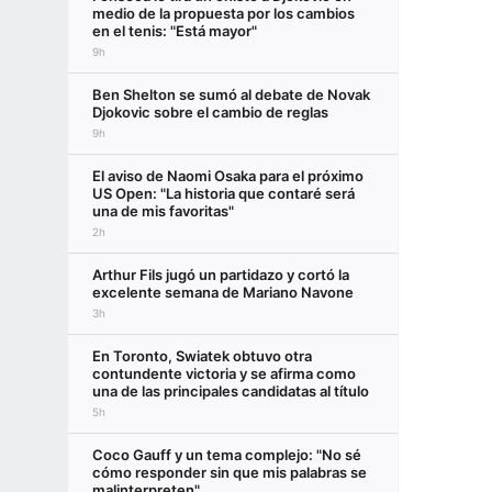
medio de la propuesta por los cambios
en el tenis: "Está mayor"
9h
Ben Shelton se sumó al debate de Novak
Djokovic sobre el cambio de reglas
9h
El aviso de Naomi Osaka para el próximo
US Open: "La historia que contaré será
una de mis favoritas"
2h
Arthur Fils jugó un partidazo y cortó la
excelente semana de Mariano Navone
3h
En Toronto, Swiatek obtuvo otra
contundente victoria y se afirma como
una de las principales candidatas al título
5h
Coco Gauff y un tema complejo: "No sé
cómo responder sin que mis palabras se
malinterpreten"