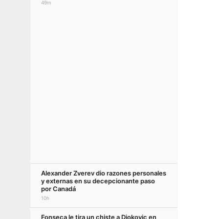
49m
Alexander Zverev dio razones personales
y externas en su decepcionante paso
por Canadá
10h
Fonseca le tira un chiste a Djokovic en