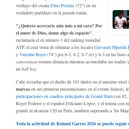
verdugo del croata
Dino Prizmic
(72°) en un
verdadero partidazo en la pasada ronda.
"¿Quieres acercarte aún más a mi cara? Por
el amor de Dios, dame algo de espacio"
,
exclamaría el ex número 1 del ranking mundial
ATP, el cual venía de eliminar a los locales
Giovanni Mpetshi P
y
Valentin Royer
(74°) por 6-3, 6-2, 6-7 (6) y 6-3 en las fases 
cameraman
tomara distancia mientras acomodaba sus toallas y 
un
ball boy
.
Cabe recordar que el dueño de 101 títulos en el máximo nivel
marcas
en sus primeras presentaciones en el evento francés, 
participaciones en cuadros principales de Grand Slam
con 82, 
Roger Federer y el español Feliciano López, y el tenista con m
grande al alcanzar 120 en París, también superando a 'Su Maj
Toda la actividad de Roland Garros 2026 se puede segui