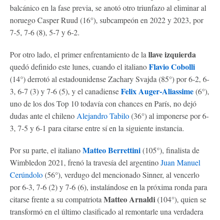
balcánico en la fase previa, se anotó otro triunfazo al eliminar al
noruego Casper Ruud (16°), subcampeón en 2022 y 2023, por
7-5, 7-6 (8), 5-7 y 6-2.
llave izquierda
Por otro lado, el primer enfrentamiento de la
Flavio Cobolli
quedó definido este lunes, cuando el italiano
(14°) derrotó al estadounidense Zachary Svajda (85°) por 6-2, 6-
Felix Auger-Aliassime
3, 6-7 (3) y 7-6 (5), y el canadiense
(6°),
uno de los dos Top 10 todavía con chances en París, no dejó
dudas ante el chileno
Alejandro Tabilo
(36°) al imponerse por 6-
3, 7-5 y 6-1 para citarse entre sí en la siguiente instancia.
Matteo Berrettini
Por su parte, el italiano
(105°), finalista de
Wimbledon 2021, frenó la travesía del argentino
Juan Manuel
Cerúndolo
(56°), verdugo del mencionado Sinner, al vencerlo
por 6-3, 7-6 (2) y 7-6 (6), instalándose en la próxima ronda para
Matteo Arnaldi
citarse frente a su compatriota
(104°), quien se
transformó en el último clasificado al remontarle una verdadera