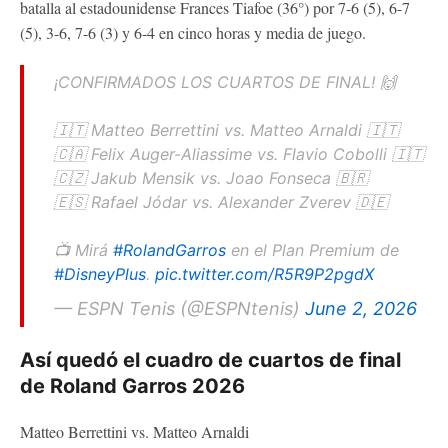
batalla al estadounidense Frances Tiafoe (36°) por 7-6 (5), 6-7
(5), 3-6, 7-6 (3) y 6-4 en cinco horas y media de juego.
¡CONFIRMADOS LOS CUARTOS DE FINAL! 🙌
🇮🇹 Matteo Berrettini vs. Matteo Arnaldi 🇮🇹
🇨🇦 Felix Auger-Aliassime vs. Flavio Cobolli 🇮🇹
🇨🇿 Jakub Mensik vs. Joao Fonseca 🇧🇷
🇪🇸 Rafael Jódar vs. Alexander Zverev 🇩🇪
📺 Mirá
#RolandGarros
en el Plan Premium de
#DisneyPlus
.
pic.twitter.com/R5R9P2pgdX
— ESPN Tenis (@ESPNtenis)
June 2, 2026
Así quedó el cuadro de cuartos de final
de Roland Garros 2026
Matteo Berrettini vs. Matteo Arnaldi