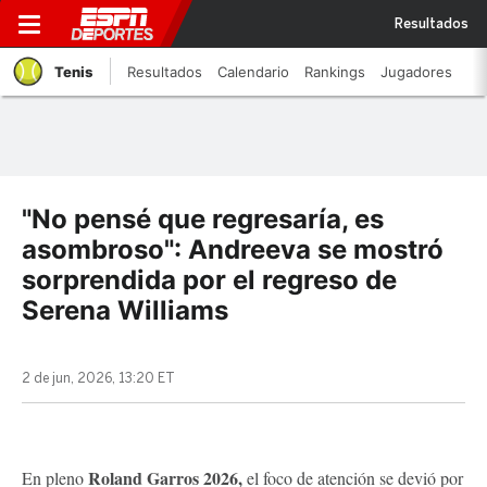
Resultados
Tenis
Resultados
Calendario
Rankings
Jugadores
"No pensé que regresaría, es
asombroso": Andreeva se mostró
sorprendida por el regreso de
Serena Williams
2 de jun, 2026, 13:20 ET
Roland Garros 2026,
En pleno
el foco de atención se devió por