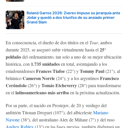
Roland Garros 2026: Zverev impuso su jerarquía ante
Jódar y quedó a dos triunfos de su ansiado primer
Grand Slam
En consecuencia, el dueño de dos títulos en el
Tour
, ambos
25°
durante 2025, se aseguró subir virtualmente hasta el
peldaño
del ordenamiento, tan solo a uno de su mejor ubicación
1.735 unidades
histórica, con
en total, aventajando a los
Frances Tiafoe
Tommy Paul
estadounidenses
(22°) y
(21°), al
Cameron Norrie
Francisco
británico
(24°), y a los argentinos
Cerúndolo
Tomás Etcheverry
(26°) y
(28°) para transformarse
latinoamericano más arriba
en el
en la próxima actualización.
Por su parte, el nacido en Prostejov, de 20 y verdugo del
anfitrión Titouan Droguet (107°), del albiceleste
Mariano
Navone
(38°), del australiano Alex de Miñaur (7°) y del ruso
Andrey Rublev
(13°) en las fases previas, también disfrutará un