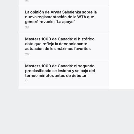
5h
La opinión de Aryna Sabalenka sobre la
nueva reglamentación de la WTA que
generó revuelo: "La apoyo"
3d
Masters 1000 de Canadá: el histórico
dato que refleja la decepcionante
actuación de los máximos favoritos
20h
Masters 1000 de Canadá: el segundo
preclasificado se lesionó y se bajó del
torneo minutos antes de debutar
1d
Tres lesiones, 10 derrotas y solo uno en
Terms of Use
Privacy Policy
Your US State Privacy Rights
Children's
tercera ronda: la maldición de los
tenistas locales en Canadá
21h
GAMBLING PROBLEM? CALL 1-800-GAMBLER or 1-800-MY-RESET, (800) 32
www.mdgamblinghelp.org (MD), 1-800-981-0023 (PR). 21+ and present in most stat
El fenómeno Eala dio el primer paso y,
por la derrota de una preclasificada, se le
allana el camino en Toronto