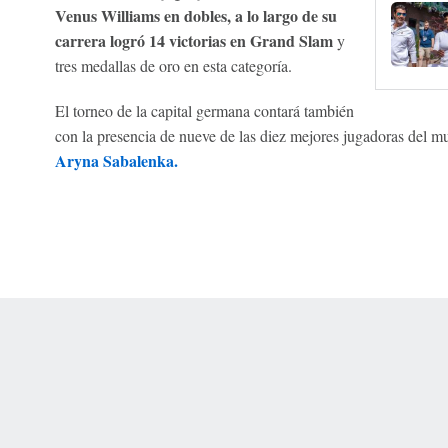
Venus Williams en dobles, a lo largo de su
carrera logró 14 victorias en Grand Slam
y
tres medallas de oro en esta categoría.
El torneo de la capital germana contará también
con la presencia de nueve de las diez mejores jugadoras del m
Aryna Sabalenka.
 Online Privacy Policy
Interest-Based Ads
About Nielsen Measurement
You
Corrections
7-5050 or visit gamblinghelplinema.org (MA). Call 877-8-HOPENY/text HOPE
es. (18+ DC/KY/NH/PR/WY). Void in ONT. Eligibility restrictions apply. Terms: 
wager tax may apply in IL.
Copyright: © 2026 ESPN Enterprises, LLC. All rights reserved.