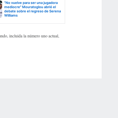
"No vuelve para ser una jugadora
mediocre" Mouratoglou abrió el
debate sobre el regreso de Serena
Williams
undo, incluida la número uno actual,
r Privacy Choices
Contact Us
Disney Ad Sales Site
Work for ESPN
NY (467369) (NY). Call 888-789-7777/visit ccpg.org (CT), or visit
draftkings.com/sportsbook. On behalf of Boot Hill Casino (KS). Pass-thru of per