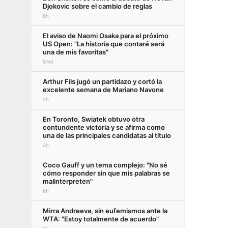
Djokovic sobre el cambio de reglas
8h
El aviso de Naomi Osaka para el próximo
US Open: "La historia que contaré será
una de mis favoritas"
54m
Arthur Fils jugó un partidazo y cortó la
excelente semana de Mariano Navone
2h
En Toronto, Swiatek obtuvo otra
contundente victoria y se afirma como
una de las principales candidatas al título
4h
Coco Gauff y un tema complejo: "No sé
cómo responder sin que mis palabras se
malinterpreten"
6h
Mirra Andreeva, sin eufemismos ante la
WTA: "Estoy totalmente de acuerdo"