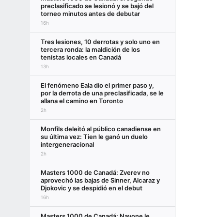
preclasificado se lesionó y se bajó del
torneo minutos antes de debutar
16h
Tres lesiones, 10 derrotas y solo uno en
tercera ronda: la maldición de los
tenistas locales en Canadá
13h
El fenómeno Eala dio el primer paso y,
por la derrota de una preclasificada, se le
allana el camino en Toronto
2h
Monfils deleitó al público canadiense en
su última vez: Tien le ganó un duelo
intergeneracional
2h
Masters 1000 de Canadá: Zverev no
aprovechó las bajas de Sinner, Alcaraz y
Djokovic y se despidió en el debut
16h
Masters 1000 de Canadá: Navone le