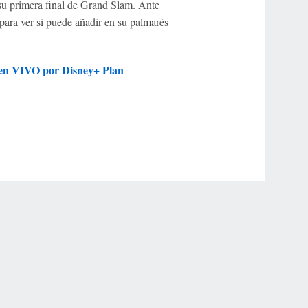
 su primera final de Grand Slam. Ante
 para ver si puede añadir en su palmarés
r en VIVO por Disney+ Plan
r Privacy Choices
Contact Us
Disney Ad Sales Site
Work for ESPN
NY (467369) (NY). Call 888-789-7777/visit ccpg.org (CT), or visit
draftkings.com/sportsbook. On behalf of Boot Hill Casino (KS). Pass-thru of per