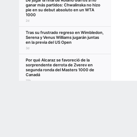
De jugar la final de Roland Garros a no
ganar más partidos: Chwalinska no hizo
pie en su debut absoluto en un WTA
1000
2d
Tras su frustrado regreso en Wimbledon,
Serena y Venus Williams jugarán juntas
en la previa del US Open
3d
Por qué Alcaraz se favoreció de la
sorprendente derrota de Zverev en
segunda ronda del Masters 1000 de
Canadá
15h
Terms of Use
Privacy Policy
Your US State Privacy Rights
Children's
Masters 1000 de Canadá: Fran
Cerúndolo cayó en el debut, sufrió otra
GAMBLING PROBLEM? CALL 1-800-GAMBLER or 1-800-MY-RESET, (800) 32
dura derrota y descenderá en el ranking
www.mdgamblinghelp.org (MD), 1-800-981-0023 (PR). 21+ and present in most stat
ATP
15h
El selecto club al que ingresó Thiago
Tirante tras su batacazo en el Masters
1000 de Canadá