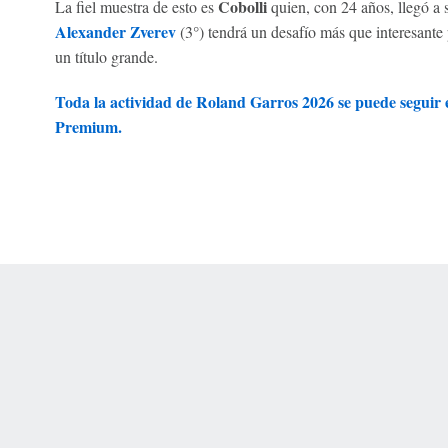
Cobolli
La fiel muestra de esto es
quien, con 24 años, llegó a
Alexander Zverev
(3°) tendrá un desafío más que interesante
un título grande.
Toda la actividad de Roland Garros 2026 se puede segui
Premium.
 Online Privacy Policy
Interest-Based Ads
About Nielsen Measurement
You
Corrections
7-5050 or visit gamblinghelplinema.org (MA). Call 877-8-HOPENY/text HOPE
es. (18+ DC/KY/NH/PR/WY). Void in ONT. Eligibility restrictions apply. Terms: 
wager tax may apply in IL.
Copyright: © 2026 ESPN Enterprises, LLC. All rights reserved.