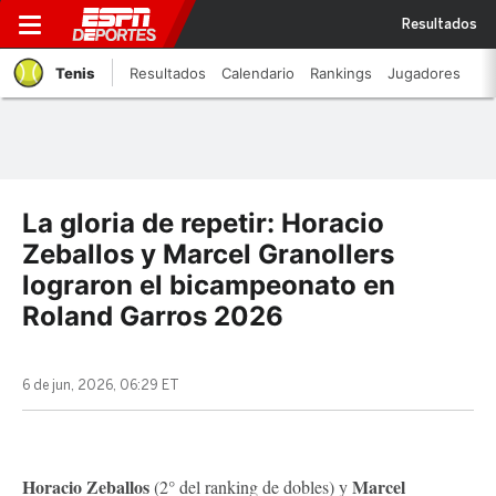
Resultados
Tenis
Resultados
Calendario
Rankings
Jugadores
La gloria de repetir: Horacio
Zeballos y Marcel Granollers
lograron el bicampeonato en
Roland Garros 2026
6 de jun, 2026, 06:29 ET
Horacio Zeballos
Marcel
(2° del ranking de dobles) y