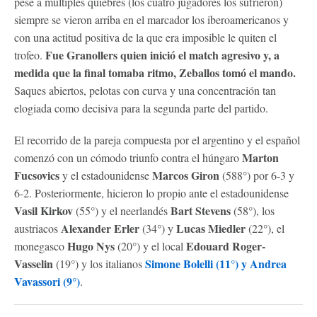
pese a múltiples quiebres (los cuatro jugadores los sufrieron)
siempre se vieron arriba en el marcador los iberoamericanos y
con una actitud positiva de la que era imposible le quiten el
Fue Granollers quien inició el match agresivo y, a
trofeo.
medida que la final tomaba ritmo, Zeballos tomó el mando.
Saques abiertos, pelotas con curva y una concentración tan
elogiada como decisiva para la segunda parte del partido.
El recorrido de la pareja compuesta por el argentino y el español
Marton
comenzó con un cómodo triunfo contra el húngaro
Fucsovics
Marcos Giron
y el estadounidense
(588°) por 6-3 y
6-2. Posteriormente, hicieron lo propio ante el estadounidense
Vasil Kirkov
Bart Stevens
(55°) y el neerlandés
(58°), los
Alexander Erler
Lucas Miedler
austriacos
(34°) y
(22°), el
Hugo Nys
Edouard Roger-
monegasco
(20°) y el local
Vasselin
Simone Bolelli (11°) y Andrea
(19°) y los italianos
Vavassori (9°)
.