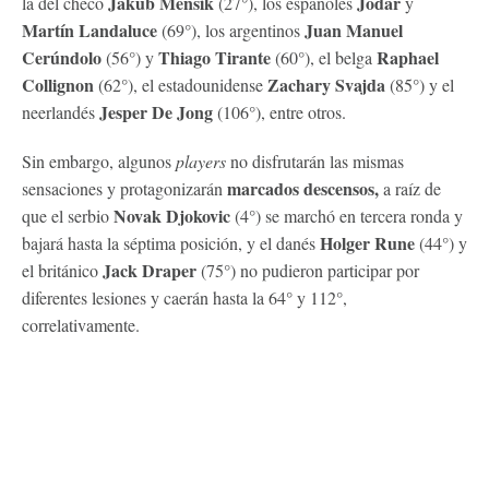
Jakub Mensik
Jódar
la del checo
(27°), los españoles
y
Martín Landaluce
Juan Manuel
(69°),
los argentinos
Cerúndolo
Thiago Tirante
Raphael
(56°) y
(60°), el belga
Collignon
Zachary Svajda
(62°), el estadounidense
(85°) y el
Jesper De Jong
neerlandés
(106°), entre otros.
Sin embargo, algunos
players
no disfrutarán las mismas
marcados descensos,
sensaciones y protagonizarán
a raíz de
Novak Djokovic
que el serbio
(4°) se marchó en tercera ronda y
Holger Rune
bajará hasta la séptima posición, y el danés
(44°) y
Jack Draper
el británico
(75°) no pudieron participar por
diferentes lesiones y caerán hasta la 64° y 112°,
correlativamente.