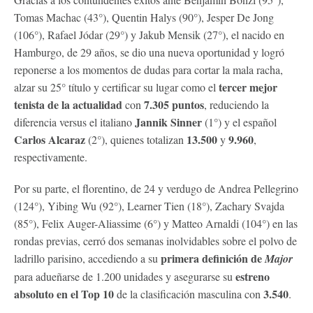
Tomas Machac (43°), Quentin Halys (90°), Jesper De Jong
(106°), Rafael Jódar (29°) y Jakub Mensik (27°), el nacido en
Hamburgo, de 29 años, se dio una nueva oportunidad y logró
reponerse a los momentos de dudas para cortar la mala racha,
tercer mejor
alzar su 25° título y certificar su lugar como el
tenista de la actualidad
7.305 puntos
con
, reduciendo la
Jannik Sinner
diferencia versus el italiano
(1°) y el español
Carlos Alcaraz
13.500
9.960
(2°), quienes totalizan
y
,
respectivamente.
Por su parte, el florentino, de 24 y verdugo de Andrea Pellegrino
(124°), Yibing Wu (92°), Learner Tien (18°), Zachary Svajda
(85°), Felix Auger-Aliassime (6°) y Matteo Arnaldi (104°) en las
rondas previas, cerró dos semanas inolvidables sobre el polvo de
primera definición de
ladrillo parisino, accediendo a su
Major
estreno
para adueñarse de 1.200 unidades y asegurarse su
absoluto en el Top 10
3.540
de la clasificación masculina con
.