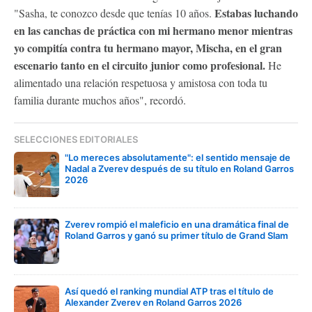
Estabas luchando
"Sasha, te conozco desde que tenías 10 años.
en las canchas de práctica con mi hermano menor mientras
yo compitía contra tu hermano mayor, Mischa, en el gran
escenario tanto en el circuito junior como profesional.
He
alimentado una relación respetuosa y amistosa con toda tu
familia durante muchos años", recordó.
SELECCIONES EDITORIALES
"Lo mereces absolutamente": el sentido mensaje de
Nadal a Zverev después de su título en Roland Garros
2026
Zverev rompió el maleficio en una dramática final de
Roland Garros y ganó su primer título de Grand Slam
Así quedó el ranking mundial ATP tras el título de
Alexander Zverev en Roland Garros 2026