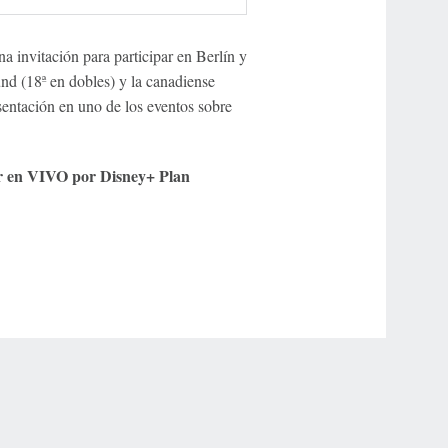
a invitación para participar en Berlín y
nd (18ª en dobles) y la canadiense
sentación en uno de los eventos sobre
ir en VIVO por Disney+ Plan
r Privacy Choices
Contact Us
Disney Ad Sales Site
Work for ESPN
NY (467369) (NY). Call 888-789-7777/visit ccpg.org (CT), or visit
draftkings.com/sportsbook. On behalf of Boot Hill Casino (KS). Pass-thru of per