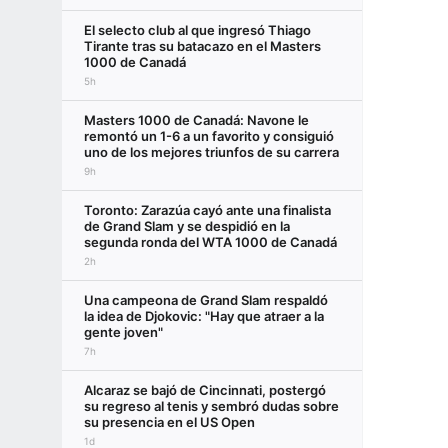
El selecto club al que ingresó Thiago
Tirante tras su batacazo en el Masters
1000 de Canadá
5h
Masters 1000 de Canadá: Navone le
remontó un 1-6 a un favorito y consiguió
uno de los mejores triunfos de su carrera
9h
Toronto: Zarazúa cayó ante una finalista
de Grand Slam y se despidió en la
segunda ronda del WTA 1000 de Canadá
2h
Una campeona de Grand Slam respaldó
la idea de Djokovic: "Hay que atraer a la
gente joven"
7h
Alcaraz se bajó de Cincinnati, postergó
su regreso al tenis y sembró dudas sobre
su presencia en el US Open
1d