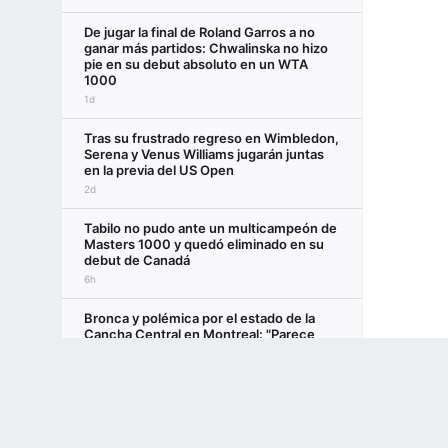
De jugar la final de Roland Garros a no
ganar más partidos: Chwalinska no hizo
pie en su debut absoluto en un WTA
1000
1d
Tras su frustrado regreso en Wimbledon,
Serena y Venus Williams jugarán juntas
en la previa del US Open
2d
Tabilo no pudo ante un multicampeón de
Masters 1000 y quedó eliminado en su
debut de Canadá
6h
Bronca y polémica por el estado de la
Cancha Central en Montreal: "Parece
una cancha pública"
Terms of Use
Privacy Policy
Your US State Privacy Rights
Children's
7h
GAMBLING PROBLEM? CALL 1-800-GAMBLER or 1-800-MY-RESET, (800) 32
Juanma Cerúndolo no pudo repetir el
www.mdgamblinghelp.org (MD), 1-800-981-0023 (PR). 21+ and present in most stat
golpe ante Ruud y se despidió del
Masters 1000 de Canadá