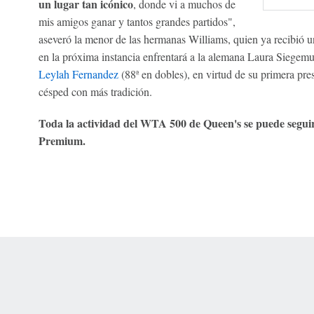
un lugar tan icónico
, donde vi a muchos de
mis amigos ganar y tantos grandes partidos",
aseveró la menor de las hermanas Williams, quien ya recibió un
en la próxima instancia enfrentará a la alemana Laura Siegemu
Leylah Fernandez
(88ª en dobles), en virtud de su primera pre
césped con más tradición.
Toda la actividad del WTA 500 de Queen's se puede segu
Premium.
 Online Privacy Policy
Interest-Based Ads
About Nielsen Measurement
You
Corrections
7-5050 or visit gamblinghelplinema.org (MA). Call 877-8-HOPENY/text HOPE
es. (18+ DC/KY/NH/PR/WY). Void in ONT. Eligibility restrictions apply. Terms: 
wager tax may apply in IL.