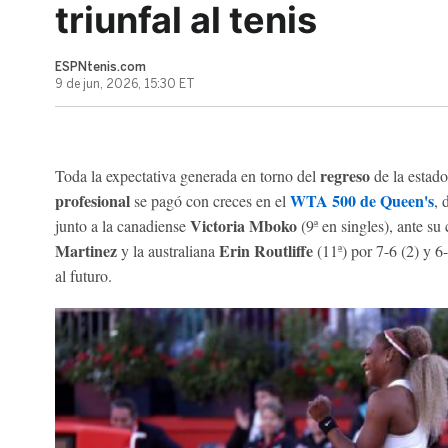
triunfal al tenis
ESPNtenis.com
9 de jun, 2026, 15:30 ET
regreso
Toda la expectativa generada en torno del
de la estad
profesional
WTA 500 de Queen's
se pagó con creces en el
, 
Victoria Mboko
junto a la canadiense
(9ª en singles), ante su
Martinez
Erin Routliffe
y la australiana
(11ª) por 7-6 (2) y 6-
al futuro.