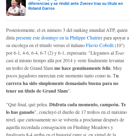
diferencias y se rindió ante Zverev tras su título en
Roland Garros
Posteriormente, el ex número 3 del ranking mundial ATP, quien
diría
presente este domingo en la Philippe Chatrier
para apoyar a
su excolega en el triunfo versus el italiano
Flavio Cobolli
(10°)
por 6-1, 4-6, 6-4, 6-7 (2) y 6-1, expresaría: "Llegamos al
Tour
casi al mismo tiempo allá por 2014 y verte finalmente levantar
me hace genuinamente feliz
un trofeo de Grand Slam
. Muy
u
pocos jugadores merecían este momento tanto como tu. T
carrera ha sido simplemente demasiado buena para no
tener un título de Grand Slam
".
Disfruta cada momento, campeón. Te
"Qué final, qué pelea.
lo has ganado
", concluyó el dueño de 17 trofeos en el máximo
nivel, que curiosamente no se volvería a proclamar después de
aquella recordada consagración en Flushing Meadows y
finalizaría 8-4 arriba en el historial entre sí, en virtud de la