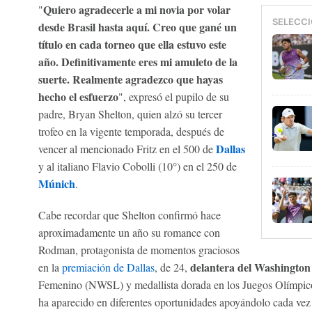
Quiero agradecerle a mi novia por volar
"
SELECCI
desde Brasil hasta aquí. Creo que gané un
título en cada torneo que ella estuvo este
año. Definitivamente eres mi amuleto de la
suerte. Realmente agradezco que hayas
hecho el esfuerzo
", expresó el pupilo de su
padre, Bryan Shelton, quien alzó su tercer
trofeo en la vigente temporada, después de
Dallas
vencer al mencionado Fritz en el 500 de
y al italiano Flavio Cobolli (10°) en el 250 de
Múnich
.
Cabe recordar que Shelton confirmó hace
aproximadamente un año su romance con
Rodman, protagonista de momentos graciosos
delantera del Washington 
en la
premiación de Dallas
, de 24,
Femenino (NWSL) y medallista dorada en los Juegos Olímpico
ha aparecido en diferentes oportunidades apoyándolo cada vez 