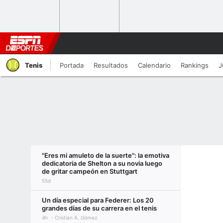
Tenis
Portada
Resultados
Calendario
Rankings
J
"Eres mi amuleto de la suerte": la emotiva
dedicatoria de Shelton a su novia luego
de gritar campeón en Stuttgart
55d
Un día especial para Federer: Los 20
grandes días de su carrera en el tenis
4h
Cristian A. Gómez