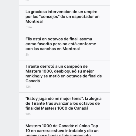
La graciosa intervención de un umpire
por los "consejos" de un espectador en
Montreal
55m
Fils está en octavos de final, asoma
como favorito pero no está conforme
con las canchas en Montreal
2h
Tirante derrotó a un campeón de
Masters 1000, desbloqueó su mejor
ranking y se metió en octavos de final de
Canadá
13h
"Estoy jugando mi mejor tenis": la alegría
de Tirante tras avanzar a los octavos de
final del Masters 1000 de Canadá
13h
Masters 1000 de Canadá: el único Top
10 en carrera estuvo intratable y dio un
nuevo paso hacia el bicampeonato