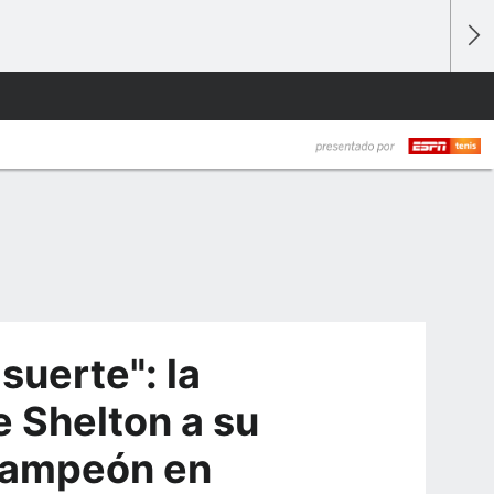
suerte": la
e Shelton a su
 campeón en