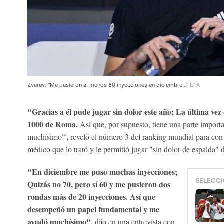
Zverev: "Me pusieron al menos 60 inyecciones en diciembre..."
EPA
"Gracias a él pude jugar sin dolor este año; La última vez 
1000 de Roma.
Así que, por supuesto, tiene una parte import
",
muchísimo
reveló el número 3 del ranking mundial para co
médico que lo trató y le permitió jugar "sin dolor de espalda
"En diciembre me puso muchas inyecciones;
SELECCI
Quizás no 70, pero sí 60 y ​​me pusieron dos
rondas más de 20 inyecciones. Así que
desempeñó un papel fundamental y me
ayudó muchísimo",
dijo en una entrevista con