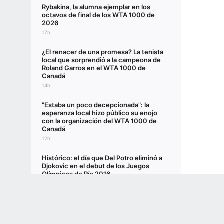
Rybakina, la alumna ejemplar en los
octavos de final de los WTA 1000 de
2026
17h
¿El renacer de una promesa? La tenista
local que sorprendió a la campeona de
Roland Garros en el WTA 1000 de
Canadá
14h
"Estaba un poco decepcionada": la
esperanza local hizo público su enojo
con la organización del WTA 1000 de
Canadá
12h
Histórico: el día que Del Potro eliminó a
Djokovic en el debut de los Juegos
Olímpicos de Río 2016
22h
Terms of Use
Privacy Policy
Your US State Privacy Rights
Children's
Del Potro y un día de película en Rio: del
GAMBLING PROBLEM? CALL 1-800-GAMBLER or 1-800-MY-RESET, (800) 32
encierro en un ascensor a otra hazaña
www.mdgamblinghelp.org (MD), 1-800-981-0023 (PR). 21+ and present in most stat
22h