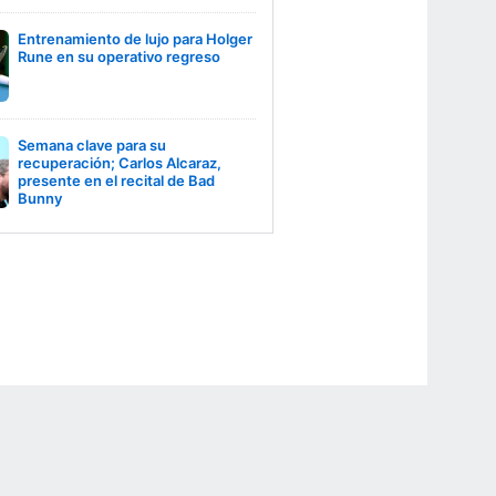
Entrenamiento de lujo para Holger
Rune en su operativo regreso
Semana clave para su
recuperación; Carlos Alcaraz,
presente en el recital de Bad
Bunny
r Privacy Choices
Contact Us
Disney Ad Sales Site
Work for ESPN
NY (467369) (NY). Call 888-789-7777/visit ccpg.org (CT), or visit
draftkings.com/sportsbook. On behalf of Boot Hill Casino (KS). Pass-thru of per