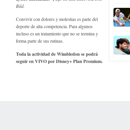
Bild.
Convivir con dolores y molestias es parte del
deporte de alta competencia. Para algunos
incluso es un tratamiento que no se termina y
forma parte de sus rutinas.
Toda la actividad de Wimbledon se podrá
seguir en VIVO por Disney+ Plan Premium.
 Online Privacy Policy
Interest-Based Ads
About Nielsen Measurement
You
Corrections
7-5050 or visit gamblinghelplinema.org (MA). Call 877-8-HOPENY/text HOPE
es. (18+ DC/KY/NH/PR/WY). Void in ONT. Eligibility restrictions apply. Terms: 
wager tax may apply in IL.