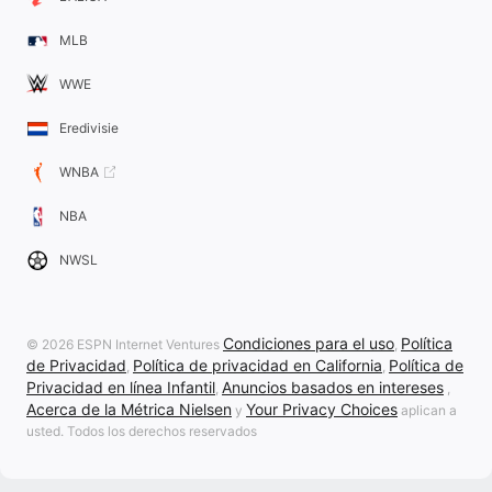
MLB
WWE
Eredivisie
WNBA
NBA
NWSL
Condiciones para el uso
Política
© 2026 ESPN Internet Ventures
,
de Privacidad
Política de privacidad en California
Política de
,
,
Privacidad en línea Infantil
Anuncios basados en intereses
,
,
Acerca de la Métrica Nielsen
Your Privacy Choices
y
aplican a
usted. Todos los derechos reservados