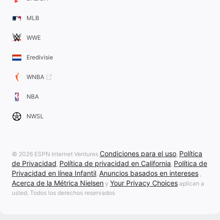
MLB
WWE
Eredivisie
WNBA
NBA
NWSL
Condiciones para el uso
Política
© 2026 ESPN Internet Ventures
,
de Privacidad
Política de privacidad en California
Política de
,
,
Privacidad en línea Infantil
Anuncios basados en intereses
,
,
Acerca de la Métrica Nielsen
Your Privacy Choices
y
aplican a
usted. Todos los derechos reservados