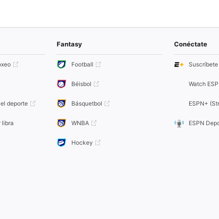
Fantasy
Conéctate
oxeo
Football
Suscríbet
Béisbol
Watch ESP
el deporte
Básquetbol
ESPN+ (Str
 libra
WNBA
ESPN Depo
Hockey