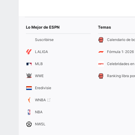
Lo Mejor de ESPN
Temas
Suscribirse
Calendario de b
LALIGA
Fórmula 1: 2026
MLB
Celebridades en 
WWE
Ranking libra por
Eredivisie
WNBA
NBA
NWSL