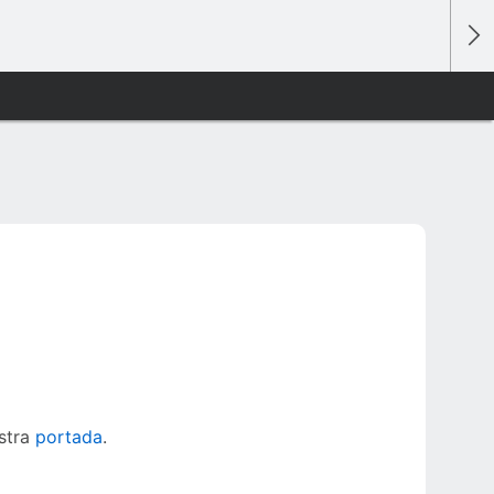
estra
portada
.