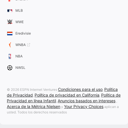
MLB
WWE
Eredivisie
WNBA
NBA
NWSL
Condiciones para el uso
Política
© 2026 ESPN Internet Ventures
,
de Privacidad
Política de privacidad en California
Política de
,
,
Privacidad en línea Infantil
Anuncios basados en intereses
,
,
Acerca de la Métrica Nielsen
Your Privacy Choices
y
aplican a
usted. Todos los derechos reservados