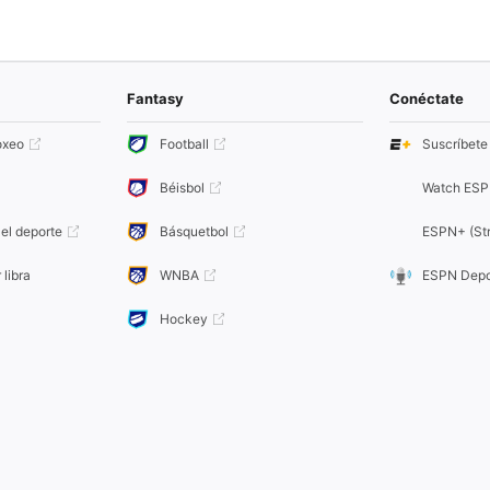
Fantasy
Conéctate
oxeo
Football
Suscríbet
Béisbol
Watch ESP
el deporte
Básquetbol
ESPN+ (Str
 libra
WNBA
ESPN Depo
Hockey