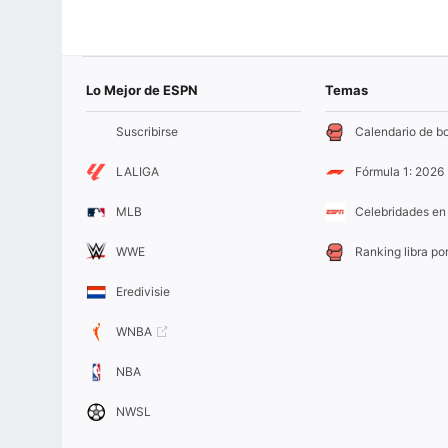
Lo Mejor de ESPN
Temas
Suscribirse
Calendario de b
LALIGA
Fórmula 1: 2026
MLB
Celebridades en 
WWE
Ranking libra por
Eredivisie
WNBA
NBA
NWSL