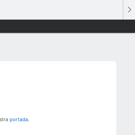
estra
portada
.